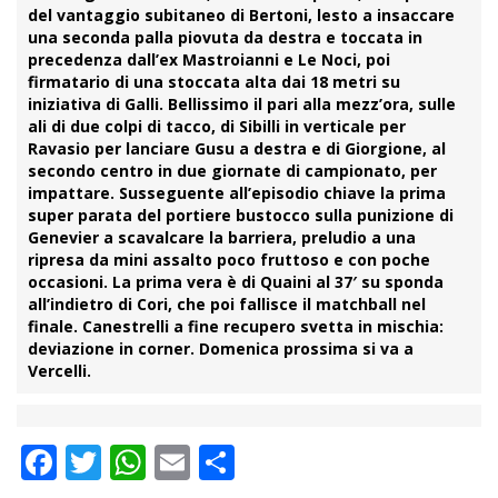
del vantaggio subitaneo di
Bertoni
, lesto a insaccare
una seconda palla piovuta da destra e toccata in
precedenza dall’ex Mastroianni e Le Noci, poi
firmatario di una stoccata alta dai 18 metri su
iniziativa di Galli. Bellissimo il pari alla mezz’ora, sulle
ali di due colpi di tacco, di Sibilli in verticale per
Ravasio per lanciare Gusu a destra e di
Giorgione
, al
secondo centro in due giornate di campionato, per
impattare. Susseguente all’episodio chiave la prima
super parata del portiere bustocco sulla punizione di
Genevier a scavalcare la barriera, preludio a una
ripresa da mini assalto poco fruttoso e con poche
occasioni. La prima vera è di Quaini al 37′ su sponda
all’indietro di Cori, che poi fallisce il matchball nel
finale. Canestrelli a fine recupero svetta in mischia:
deviazione in corner. Domenica prossima si va a
Vercelli.
Facebook
Twitter
WhatsApp
Email
Condividi