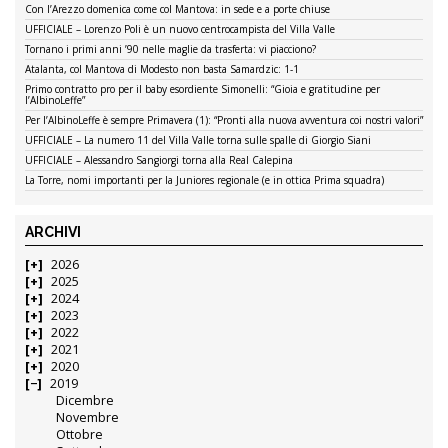
Con l’Arezzo domenica come col Mantova: in sede e a porte chiuse
UFFICIALE – Lorenzo Poli è un nuovo centrocampista del Villa Valle
Tornano i primi anni ’90 nelle maglie da trasferta: vi piacciono?
Atalanta, col Mantova di Modesto non basta Samardzic: 1-1
Primo contratto pro per il baby esordiente Simonelli: “Gioia e gratitudine per
l’AlbinoLeffe”
Per l’AlbinoLeffe è sempre Primavera (1): “Pronti alla nuova avventura coi nostri valori”
UFFICIALE – La numero 11 del Villa Valle torna sulle spalle di Giorgio Siani
UFFICIALE – Alessandro Sangiorgi torna alla Real Calepina
La Torre, nomi importanti per la Juniores regionale (e in ottica Prima squadra)
ARCHIVI
2026
2025
2024
2023
2022
2021
2020
2019
Dicembre
Novembre
Ottobre