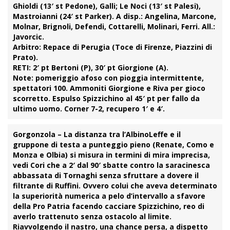
Ghioldi (13′ st Pedone), Galli; Le Noci (13′ st Palesi),
Mastroianni (24′ st Parker). A disp.: Angelina, Marcone,
Molnar, Brignoli, Defendi, Cottarelli, Molinari, Ferri. All.:
Javorcic.
Arbitro:
Repace di Perugia (Toce di Firenze, Piazzini di
Prato).
RETI:
2′ pt Bertoni (P), 30′ pt Giorgione (A).
Note:
pomeriggio afoso con pioggia intermittente,
spettatori 100. Ammoniti Giorgione e Riva per gioco
scorretto. Espulso Spizzichino al 45′ pt per fallo da
ultimo uomo. Corner 7-2, recupero 1′ e 4′.
Gorgonzola
– La distanza tra l’
AlbinoLeffe
e il
gruppone di testa a punteggio pieno (Renate, Como e
Monza e Olbia) si misura in termini di mira imprecisa,
vedi
Cori
che a 2′ dal 90′ sbatte contro la saracinesca
abbassata di Tornaghi senza sfruttare a dovere il
filtrante di Ruffini. Ovvero colui che aveva determinato
la superiorità numerica a pelo d’intervallo a sfavore
della
Pro Patria
facendo cacciare Spizzichino, reo di
averlo trattenuto senza ostacolo al limite.
Riavvolgendo il nastro, una chance persa, a dispetto