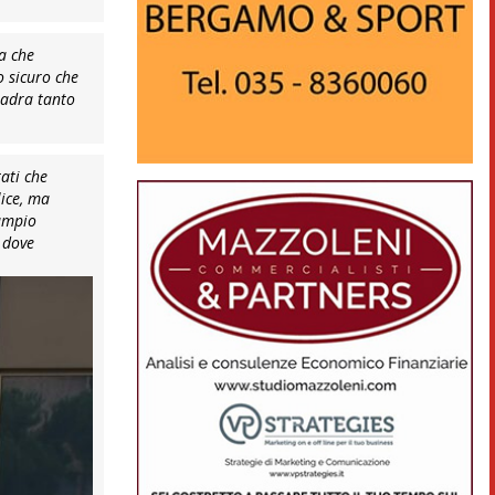
ca che
o sicuro che
uadra tanto
ati che
lice, ma
 ampio
e dove