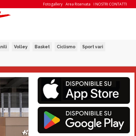
Fotogallery
Area Riservata
I NOSTRI CONTATTI
nili
Volley
Basket
Ciclismo
Sport vari