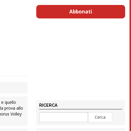
Abbonati
 e quello
RICERCA
a prova allo
horus Volley