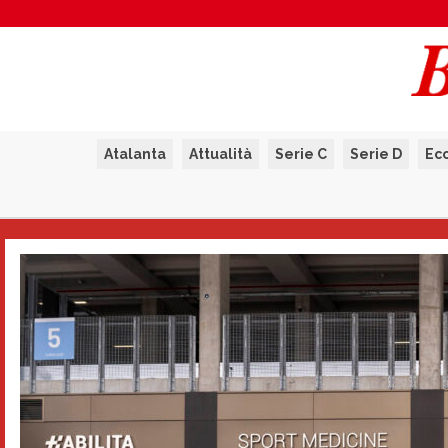
Atalanta
Attualità
Serie C
Serie D
Ec