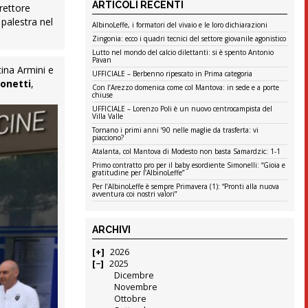
ARTICOLI RECENTI
rettore
 palestra nel
AlbinoLeffe, i formatori del vivaio e le loro dichiarazioni
Zingonia: ecco i quadri tecnici del settore giovanile agonistico
Lutto nel mondo del calcio dilettanti: si è spento Antonio
Pavan
tina Armini e
UFFICIALE – Berbenno ripescato in Prima categoria
zonetti
,
Con l’Arezzo domenica come col Mantova: in sede e a porte
chiuse
UFFICIALE – Lorenzo Poli è un nuovo centrocampista del
Villa Valle
Tornano i primi anni ’90 nelle maglie da trasferta: vi
piacciono?
Atalanta, col Mantova di Modesto non basta Samardzic: 1-1
Primo contratto pro per il baby esordiente Simonelli: “Gioia e
gratitudine per l’AlbinoLeffe”
Per l’AlbinoLeffe è sempre Primavera (1): “Pronti alla nuova
avventura coi nostri valori”
ARCHIVI
2026
2025
Dicembre
Novembre
Ottobre