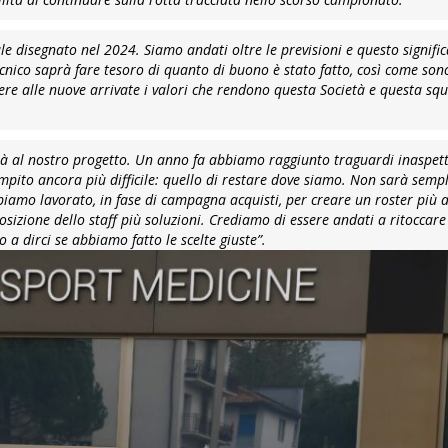
nale disegnato nel 2024. Siamo andati oltre le previsioni e questo signifi
cnico saprà fare tesoro di quanto di buono è stato fatto, così come son
re alle nuove arrivate i valori che rendono questa Società e questa sq
tà al nostro progetto. Un anno fa abbiamo raggiunto traguardi inaspett
mpito ancora più difficile: quello di restare dove siamo. Non sarà semp
iamo lavorato, in fase di campagna acquisti, per creare un roster più
osizione dello staff più soluzioni. Crediamo di essere andati a ritoccar
a dirci se abbiamo fatto le scelte giuste”.