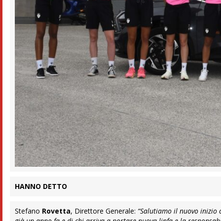
HANNO DETTO
Stefano
Rovetta
, Direttore Generale:
“Salutiamo il nuovo inizio 
già un anno fa e di chi arriva a portare nuova linfa e la responsab