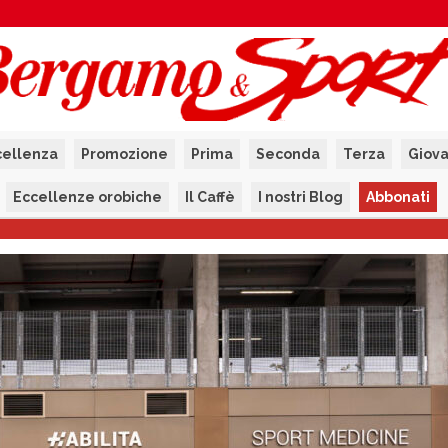
cellenza
Promozione
Prima
Seconda
Terza
Giova
Eccellenze orobiche
Il Caffè
I nostri Blog
Abbonati