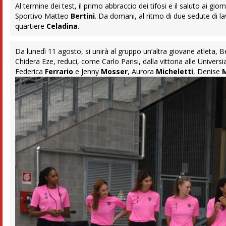
Al termine dei test, il primo abbraccio dei tifosi e il saluto ai g
Sportivo Matteo
Bertini
. Da domani, al ritmo di due sedute di lav
quartiere
Celadina
.
Da lunedì 11 agosto, si unirà al gruppo un’altra giovane atleta,
Chidera Eze, reduci, come Carlo Parisi, dalla vittoria alle Univer
Federica
Ferrario
e Jenny
Mosser
, Aurora
Micheletti
, Denise
M