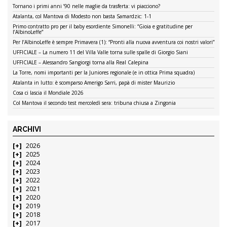
Tornano i primi anni ’90 nelle maglie da trasferta: vi piacciono?
Atalanta, col Mantova di Modesto non basta Samardzic: 1-1
Primo contratto pro per il baby esordiente Simonelli: “Gioia e gratitudine per
l’AlbinoLeffe”
Per l’AlbinoLeffe è sempre Primavera (1): “Pronti alla nuova avventura coi nostri valori”
UFFICIALE – La numero 11 del Villa Valle torna sulle spalle di Giorgio Siani
UFFICIALE – Alessandro Sangiorgi torna alla Real Calepina
La Torre, nomi importanti per la Juniores regionale (e in ottica Prima squadra)
Atalanta in lutto: è scomparso Amerigo Sarri, papà di mister Maurizio
Cosa ci lascia il Mondiale 2026
Col Mantova il secondo test mercoledì sera: tribuna chiusa a Zingonia
ARCHIVI
2026
2025
2024
2023
2022
2021
2020
2019
2018
2017