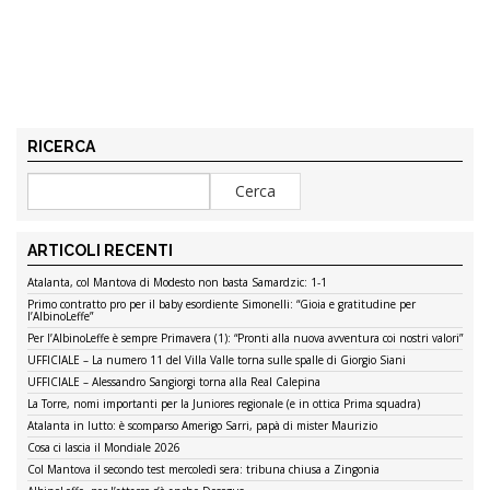
RICERCA
ARTICOLI RECENTI
Atalanta, col Mantova di Modesto non basta Samardzic: 1-1
Primo contratto pro per il baby esordiente Simonelli: “Gioia e gratitudine per
l’AlbinoLeffe”
Per l’AlbinoLeffe è sempre Primavera (1): “Pronti alla nuova avventura coi nostri valori”
UFFICIALE – La numero 11 del Villa Valle torna sulle spalle di Giorgio Siani
UFFICIALE – Alessandro Sangiorgi torna alla Real Calepina
La Torre, nomi importanti per la Juniores regionale (e in ottica Prima squadra)
Atalanta in lutto: è scomparso Amerigo Sarri, papà di mister Maurizio
Cosa ci lascia il Mondiale 2026
Col Mantova il secondo test mercoledì sera: tribuna chiusa a Zingonia