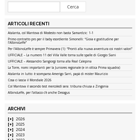
ARTICOLI RECENTI
Atalanta, col Mantova di Modesto non basta Samardzic: 1-1
Primo contratto pro per il baby esordiente Simonelli: “Gioia e gratitudine per
l’AlbinoLeffe”
Per l’AlbinoLeffe è sempre Primavera (1): “Pronti alla nuova avventura coi nostri valori”
UFFICIALE – La numero 11 del Villa Valle torna sulle spalle di Giorgio Siani
UFFICIALE – Alessandro Sangiorgi torna alla Real Calepina
La Torre, nomi importanti per la Juniores regionale (e in ottica Prima squadra)
Atalanta in lutto: è scomparso Amerigo Sarri, papà di mister Maurizio
Cosa ci lascia il Mondiale 2026
Col Mantova il secondo test mercoledì sera: tribuna chiusa a Zingonia
AlbinoLeffe, per l’attacco c’è anche Desogus
ARCHIVI
2026
2025
2024
2023