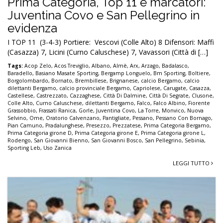
Prima Categoria, Top 11 e marcatori:
Juventina Covo e San Pellegrino in
evidenza
I TOP 11 (3-4-3) Portiere: Vescovi (Colle Alto) 8 Difensori: Maffi
(Casazza) 7, Licini (Curno Caluschese) 7, Vavassori (Città di […]
Tags:
Acop Zelo
,
Acos Treviglio
,
Albano
,
Almè
,
Arx
,
Arzago
,
Badalasco
,
Baradello
,
Basiano Masate Sporting
,
Bergamp Longuelo
,
Bm Sporting
,
Boltiere
,
Borgolombardo
,
Bornato
,
Brembillese
,
Brignanese
,
calcio Bergamo
,
calcio
dilettanti Bergamo
,
calcio provinciale Bergamo
,
Capriolese
,
Carugate
,
Casazza
,
Castellese
,
Castrezzato
,
Cazzaghese
,
Città Di Dalmine
,
Città Di Segrate
,
Clusone
,
Colle Alto
,
Curno Caluschese
,
dilettanti Bergamo
,
Falco
,
Falco Albino
,
Fiorente
Grassobbio
,
Frassati Ranica
,
Gorle
,
Juventina Covo
,
La Torre
,
Monvico
,
Nuova
Selvino
,
Ome
,
Oratorio Calvenzano
,
Pantigliate
,
Pessano
,
Pessano Con Bornago
,
Pian Camuno
,
Pradalunghese
,
Presezzo
,
Prezzatese
,
Prima Categoria Bergamo
,
Prima Categoria girone D
,
Prima Categoria girone E
,
Prima Categoria girone L
,
Rodengo
,
San Giovanni Bienno
,
San Giovanni Bosco
,
San Pellegrino
,
Sebinia
,
Sporting Leb
,
Uso Zanica
LEGGI TUTTO