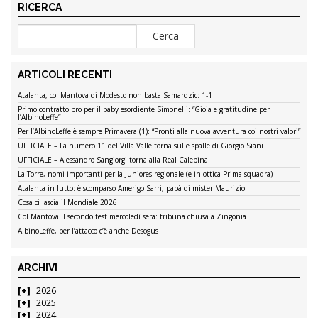
RICERCA
ARTICOLI RECENTI
Atalanta, col Mantova di Modesto non basta Samardzic: 1-1
Primo contratto pro per il baby esordiente Simonelli: “Gioia e gratitudine per
l’AlbinoLeffe”
Per l’AlbinoLeffe è sempre Primavera (1): “Pronti alla nuova avventura coi nostri valori”
UFFICIALE – La numero 11 del Villa Valle torna sulle spalle di Giorgio Siani
UFFICIALE – Alessandro Sangiorgi torna alla Real Calepina
La Torre, nomi importanti per la Juniores regionale (e in ottica Prima squadra)
Atalanta in lutto: è scomparso Amerigo Sarri, papà di mister Maurizio
Cosa ci lascia il Mondiale 2026
Col Mantova il secondo test mercoledì sera: tribuna chiusa a Zingonia
AlbinoLeffe, per l’attacco c’è anche Desogus
ARCHIVI
2026
2025
2024