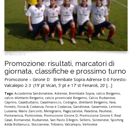
30 Marzo 2014
Promozione: risultati, marcatori di
giornata, classifiche e prossimo turno
Promozione – Girone D Brembate Sopra-Adrense 0-0 Foresto-
Valcalepio 2-3 (19’ pt Vicari, 5’ pt e 17’ st Fenaroli, 20’ […]
Tags:
Accademia Sandonatese
,
Adrense
,
Brembate Sopra
,
calcio Bergamo
,
calcio dilettanti Bergamo
,
calcio provinciale Bergamo
,
Calcio Rudianese
,
Caprino
,
Casalbuttano
,
Casalmaiocco
,
Codogno
,
dilettanti Bergamo
,
Fara
,
Foresto
,
Forza & Costanza
,
Forza e Costanza
,
Gandinese
,
Gavarnese
,
Lemine
,
Luisiana
,
Mario Zanconti
,
Melegnano
,
Pagazzanese
,
Paladina
,
Paullese
,
Ponteranica
,
Pontirolese
,
Promozione Girone D
,
Promozione Girone F
,
Real
Casal
,
Romanese
,
Rudianese
,
San Paolo D'Argon
,
Sellero
,
Soresinese
,
Sporting
Adda Bottanuco
,
Stezzanese
,
Tribiano
,
Valcalepio
,
Vertovese