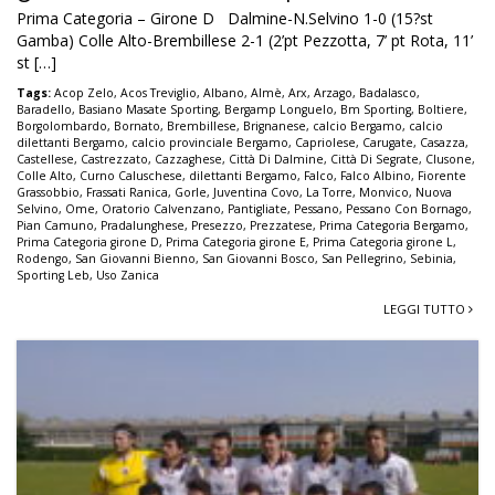
Prima Categoria – Girone D Dalmine-N.Selvino 1-0 (15?st
Gamba) Colle Alto-Brembillese 2-1 (2’pt Pezzotta, 7’ pt Rota, 11’
st […]
Tags:
Acop Zelo
,
Acos Treviglio
,
Albano
,
Almè
,
Arx
,
Arzago
,
Badalasco
,
Baradello
,
Basiano Masate Sporting
,
Bergamp Longuelo
,
Bm Sporting
,
Boltiere
,
Borgolombardo
,
Bornato
,
Brembillese
,
Brignanese
,
calcio Bergamo
,
calcio
dilettanti Bergamo
,
calcio provinciale Bergamo
,
Capriolese
,
Carugate
,
Casazza
,
Castellese
,
Castrezzato
,
Cazzaghese
,
Città Di Dalmine
,
Città Di Segrate
,
Clusone
,
Colle Alto
,
Curno Caluschese
,
dilettanti Bergamo
,
Falco
,
Falco Albino
,
Fiorente
Grassobbio
,
Frassati Ranica
,
Gorle
,
Juventina Covo
,
La Torre
,
Monvico
,
Nuova
Selvino
,
Ome
,
Oratorio Calvenzano
,
Pantigliate
,
Pessano
,
Pessano Con Bornago
,
Pian Camuno
,
Pradalunghese
,
Presezzo
,
Prezzatese
,
Prima Categoria Bergamo
,
Prima Categoria girone D
,
Prima Categoria girone E
,
Prima Categoria girone L
,
Rodengo
,
San Giovanni Bienno
,
San Giovanni Bosco
,
San Pellegrino
,
Sebinia
,
Sporting Leb
,
Uso Zanica
LEGGI TUTTO