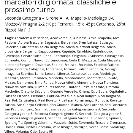
marcatori di giornata, classifiche e
prossimo turno
Seconda Categoria – Girone A A. Mapello-Medolago 0-0
Mozzo-V.Imagna 2-2 (10’pt Ferraroli, 15’ e 45’pt Cattaneo, 25’pt
Rizzo) Na […]
Tags:
Accademia Valseriana
,
Acov Verdello
,
Albinese
,
Amici Mapello
,
Ares
Redona
,
Aurora Trescore
,
Bagnatica
,
Berbenno
,
Brembatese
,
Busnago
,
Calcense
,
Calcinatese
,
calcio Bergamo
,
calcio dilettanti Bergamo
,
calcio
provinciale Bergamo
,
Cappuccinese
,
Capriate
,
Carobbio
,
Castelnuovo
,
Cavenago
,
Cenate Sotto
,
Cene
,
Centrolago
,
Chignolo
,
Cividatese
,
Colnaghese
,
Comonte
,
Comun Nuovo
,
Cortenuovese
,
Costa Di Mezzate
,
Costa Mezzate
,
dilettanti Bergamo
,
Doverese
,
Endine
,
Erbusco
,
Excelsior
,
Excelsior Vaiano
,
Filago
,
Fiorente Colognola
,
Fontanella
,
Fornovo
,
Fulgor Canonica
,
Gorlago
,
Inzago
,
La Sportiva
,
Lallio
,
Levate
,
Libertas Casiratese
,
Loreto
,
Medolago
,
Mezzago
,
Monte Cremasco
,
Montello
,
Montodinese
,
Montorfano Rovato
,
Mozzo
,
Nembrese
,
Nino Ronco
,
Nuova Atletic Almenno
,
Nuova Frontiera
,
Nuova Valcavallina
,
Olimpic Trezzanese
,
Oratorio Costa Mezzate
,
Oratorio
Maclodio
,
Oratorio Sabbioni
,
Oratorio Verdello
,
Oriens
,
Osio Sopra
,
Ospitaletto
,
Palazzo Pignano
,
Pieranica
,
Pontida
,
Pozzuolo
,
Real Bolgare
,
Real Borgogna
,
Real Pol. Calcinatese
,
Real Rovato
,
Ripaltese
,
Romanengo
,
Roncola
,
Rovetta
,
Saiano
,
San Giorgio Cellatica
,
San Giovanni Bianco
,
San Lorenzo
,
San Pancrazio
,
San Paolo Soncino
,
Scannabuese
,
Seconda Categoria girone A
,
Seconda
Categoria girone B
,
Seconda Categoria girone C
,
Seconda Categoria girone E
,
Seconda Categoria girone I
,
Seconda Categoria Girone U
,
Solleone
,
Spinese
,
Sporting Tlc
,
Sporting Valentino Mazzola
,
Suisio
,
Tavernola
,
Trescore Cremasco
,
Unica Futura
,
Unitas Coccaglio
,
Valle Imagna
,
Valtrighe
,
Verdellinese
,
Vidalengo
,
Villese
,
Voluntas Osio
,
Zogno 98