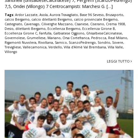
Santinelli (GhisalbeseCalcinatese) 7, Pergreffi (ScanzoPedrengo)
7,5, Ondei (Villongo) 7 Centrocampisti: Marchesi G. […]
Tags:
Ardor Lazzate
,
Asola
,
Aurora Travagliato
,
Base 96 Seveso
,
Brusaporto
,
calcio Bergamo
,
calcio dilettanti Bergamo
,
calcio provinciale Bergamo
,
Castegnato
,
Cavenago
,
Ciliverghe Mazzano
,
Cisanese
,
Ciserano
,
Crema 1908
,
Desio
,
dilettanti Bergamo
,
Eccellenza Bergamo
,
Eccellenza Girone B
,
Eccellenza Girone C
,
Fanfulla
,
Galbiatese Oggiono
,
GhisalbeseCalcinatese
,
Governolese
,
Grumellese
,
Mariano
,
Orsa Cortefranca
,
Pedrocca
,
Real Milano
,
Rigamonti Nuvolera
,
Rivoltana
,
Sarnico
,
ScanzoPedrengo
,
Sondrio
,
Sovere
,
Trevigliese
,
Vallecamonica
,
Verdello
,
Villa d'Almè Val Brembana
,
Villa Valle
,
Villongo
LEGGI TUTTO