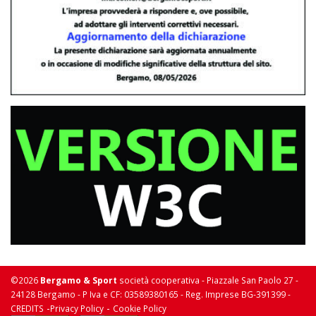
©2026
Bergamo & Sport
società cooperativa - Piazzale San Paolo 27 -
24128 Bergamo - P Iva e CF: 03589380165 - Reg. Imprese BG-391399 -
-
-
CREDITS
Privacy Policy
Cookie Policy