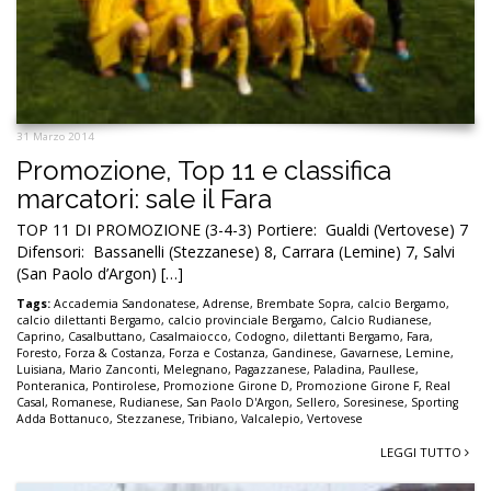
31 Marzo 2014
Promozione, Top 11 e classifica
marcatori: sale il Fara
TOP 11 DI PROMOZIONE (3-4-3) Portiere: Gualdi (Vertovese) 7
Difensori: Bassanelli (Stezzanese) 8, Carrara (Lemine) 7, Salvi
(San Paolo d’Argon) […]
Tags:
Accademia Sandonatese
,
Adrense
,
Brembate Sopra
,
calcio Bergamo
,
calcio dilettanti Bergamo
,
calcio provinciale Bergamo
,
Calcio Rudianese
,
Caprino
,
Casalbuttano
,
Casalmaiocco
,
Codogno
,
dilettanti Bergamo
,
Fara
,
Foresto
,
Forza & Costanza
,
Forza e Costanza
,
Gandinese
,
Gavarnese
,
Lemine
,
Luisiana
,
Mario Zanconti
,
Melegnano
,
Pagazzanese
,
Paladina
,
Paullese
,
Ponteranica
,
Pontirolese
,
Promozione Girone D
,
Promozione Girone F
,
Real
Casal
,
Romanese
,
Rudianese
,
San Paolo D'Argon
,
Sellero
,
Soresinese
,
Sporting
Adda Bottanuco
,
Stezzanese
,
Tribiano
,
Valcalepio
,
Vertovese
LEGGI TUTTO