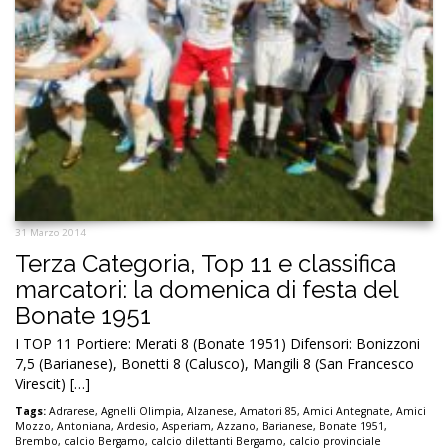
31 Marzo 2014
Terza Categoria, Top 11 e classifica
marcatori: la domenica di festa del
Bonate 1951
I TOP 11 Portiere: Merati 8 (Bonate 1951) Difensori: Bonizzoni
7,5 (Barianese), Bonetti 8 (Calusco), Mangili 8 (San Francesco
Virescit) […]
Tags:
Adrarese
,
Agnelli Olimpia
,
Alzanese
,
Amatori 85
,
Amici Antegnate
,
Amici
Mozzo
,
Antoniana
,
Ardesio
,
Asperiam
,
Azzano
,
Barianese
,
Bonate 1951
,
Brembo
,
calcio Bergamo
,
calcio dilettanti Bergamo
,
calcio provinciale