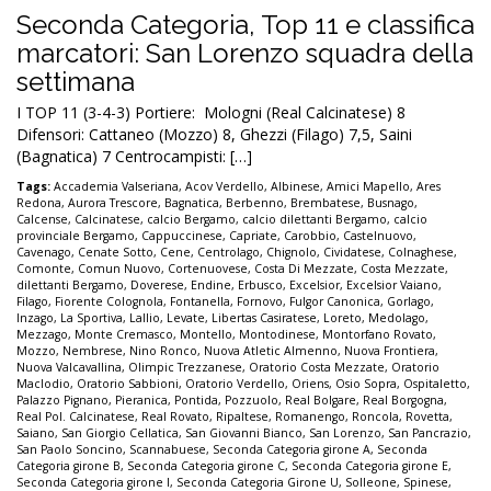
Seconda Categoria, Top 11 e classifica
marcatori: San Lorenzo squadra della
settimana
I TOP 11 (3-4-3) Portiere: Mologni (Real Calcinatese) 8
Difensori: Cattaneo (Mozzo) 8, Ghezzi (Filago) 7,5, Saini
(Bagnatica) 7 Centrocampisti: […]
Tags:
Accademia Valseriana
,
Acov Verdello
,
Albinese
,
Amici Mapello
,
Ares
Redona
,
Aurora Trescore
,
Bagnatica
,
Berbenno
,
Brembatese
,
Busnago
,
Calcense
,
Calcinatese
,
calcio Bergamo
,
calcio dilettanti Bergamo
,
calcio
provinciale Bergamo
,
Cappuccinese
,
Capriate
,
Carobbio
,
Castelnuovo
,
Cavenago
,
Cenate Sotto
,
Cene
,
Centrolago
,
Chignolo
,
Cividatese
,
Colnaghese
,
Comonte
,
Comun Nuovo
,
Cortenuovese
,
Costa Di Mezzate
,
Costa Mezzate
,
dilettanti Bergamo
,
Doverese
,
Endine
,
Erbusco
,
Excelsior
,
Excelsior Vaiano
,
Filago
,
Fiorente Colognola
,
Fontanella
,
Fornovo
,
Fulgor Canonica
,
Gorlago
,
Inzago
,
La Sportiva
,
Lallio
,
Levate
,
Libertas Casiratese
,
Loreto
,
Medolago
,
Mezzago
,
Monte Cremasco
,
Montello
,
Montodinese
,
Montorfano Rovato
,
Mozzo
,
Nembrese
,
Nino Ronco
,
Nuova Atletic Almenno
,
Nuova Frontiera
,
Nuova Valcavallina
,
Olimpic Trezzanese
,
Oratorio Costa Mezzate
,
Oratorio
Maclodio
,
Oratorio Sabbioni
,
Oratorio Verdello
,
Oriens
,
Osio Sopra
,
Ospitaletto
,
Palazzo Pignano
,
Pieranica
,
Pontida
,
Pozzuolo
,
Real Bolgare
,
Real Borgogna
,
Real Pol. Calcinatese
,
Real Rovato
,
Ripaltese
,
Romanengo
,
Roncola
,
Rovetta
,
Saiano
,
San Giorgio Cellatica
,
San Giovanni Bianco
,
San Lorenzo
,
San Pancrazio
,
San Paolo Soncino
,
Scannabuese
,
Seconda Categoria girone A
,
Seconda
Categoria girone B
,
Seconda Categoria girone C
,
Seconda Categoria girone E
,
Seconda Categoria girone I
,
Seconda Categoria Girone U
,
Solleone
,
Spinese
,