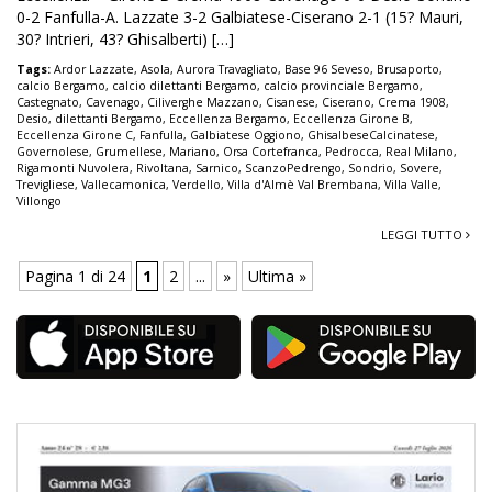
0-2 Fanfulla-A. Lazzate 3-2 Galbiatese-Ciserano 2-1 (15? Mauri,
30? Intrieri, 43? Ghisalberti) […]
Tags:
Ardor Lazzate
,
Asola
,
Aurora Travagliato
,
Base 96 Seveso
,
Brusaporto
,
calcio Bergamo
,
calcio dilettanti Bergamo
,
calcio provinciale Bergamo
,
Castegnato
,
Cavenago
,
Ciliverghe Mazzano
,
Cisanese
,
Ciserano
,
Crema 1908
,
Desio
,
dilettanti Bergamo
,
Eccellenza Bergamo
,
Eccellenza Girone B
,
Eccellenza Girone C
,
Fanfulla
,
Galbiatese Oggiono
,
GhisalbeseCalcinatese
,
Governolese
,
Grumellese
,
Mariano
,
Orsa Cortefranca
,
Pedrocca
,
Real Milano
,
Rigamonti Nuvolera
,
Rivoltana
,
Sarnico
,
ScanzoPedrengo
,
Sondrio
,
Sovere
,
Trevigliese
,
Vallecamonica
,
Verdello
,
Villa d'Almè Val Brembana
,
Villa Valle
,
Villongo
LEGGI TUTTO
Pagina 1 di 24
1
2
...
»
Ultima »