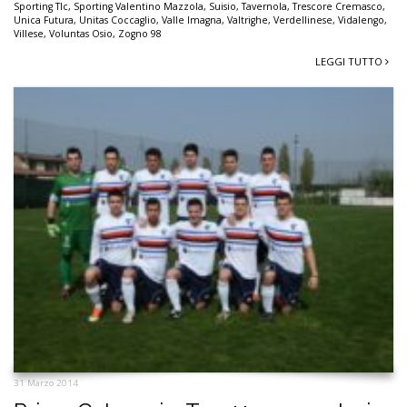
Sporting Tlc
,
Sporting Valentino Mazzola
,
Suisio
,
Tavernola
,
Trescore Cremasco
,
Unica Futura
,
Unitas Coccaglio
,
Valle Imagna
,
Valtrighe
,
Verdellinese
,
Vidalengo
,
Villese
,
Voluntas Osio
,
Zogno 98
LEGGI TUTTO
31 Marzo 2014