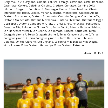
Bergamo
,
Calcio Urgnano
,
Calepio
,
Calusco
,
Casnigo
,
Cassinone
,
Castel Rozzone
,
Cavernago
,
Cavlera
,
Celadina
,
Cividino
,
Credaro
,
Curnasco
,
Dalmine 2012
,
dilettanti Bergamo
,
Entratico
,
Fc Caravaggio
,
Fiorita
,
Futura Madone
,
Ghiaie
,
Interseriatese
,
Issese
,
Locate
,
Mariano
,
Misano
,
Monterosso
,
Oratorio Albino
,
Oratorio Boccaleone
,
Oratorio Brusaporto
,
Oratorio Cologno
,
Oratorio Leffe
,
Oratorio Malpensata
,
Oratorio Mozzanica
,
Oratorio Stezzano
,
Oratorio Villaggio
Degli Sposi
,
Oratorio Zandobbio
,
Ordival
,
Palosco
,
Pba
,
Poliscalve
,
Polisportiva
Bergamo Alta
,
Polisportiva Nuova Orio
,
Ponte Calcio
,
Primula Barbata
,
Sabbio
,
San Francesco Virescit
,
San Leone
,
San Tomaso
,
Solzese
,
Sorisolese
,
Terza
Categoria girone A
,
Terza Categoria girone B
,
Terza Categoria girone C
,
Terza
Categoria girone D
,
Terza Categoria girone E
,
Torre De' Roveri
,
Tribulina
,
Ubialese
,
United Urgnano
,
Utd Urgnano
,
Valserina
,
Villa D'adda
,
Villa D'ogna
,
Virtus Lovere
,
Virtus Oratorio Gazzaniga
,
Virtus Oratorio Petosino
LEGGI TUTTO