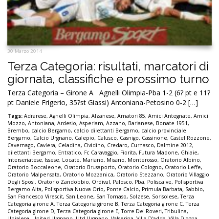
30 Marzo 2014
Terza Categoria: risultati, marcatori di
giornata, classifiche e prossimo turno
Terza Categoria – Girone A Agnelli Olimpia-Pba 1-2 (6? pt e 11?
pt Daniele Frigerio, 35?st Giassi) Antoniana-Petosino 0-2 […]
Tags:
Adrarese
,
Agnelli Olimpia
,
Alzanese
,
Amatori 85
,
Amici Antegnate
,
Amici
Mozzo
,
Antoniana
,
Ardesio
,
Asperiam
,
Azzano
,
Barianese
,
Bonate 1951
,
Brembo
,
calcio Bergamo
,
calcio dilettanti Bergamo
,
calcio provinciale
Bergamo
,
Calcio Urgnano
,
Calepio
,
Calusco
,
Casnigo
,
Cassinone
,
Castel Rozzone
,
Cavernago
,
Cavlera
,
Celadina
,
Cividino
,
Credaro
,
Curnasco
,
Dalmine 2012
,
dilettanti Bergamo
,
Entratico
,
Fc Caravaggio
,
Fiorita
,
Futura Madone
,
Ghiaie
,
Interseriatese
,
Issese
,
Locate
,
Mariano
,
Misano
,
Monterosso
,
Oratorio Albino
,
Oratorio Boccaleone
,
Oratorio Brusaporto
,
Oratorio Cologno
,
Oratorio Leffe
,
Oratorio Malpensata
,
Oratorio Mozzanica
,
Oratorio Stezzano
,
Oratorio Villaggio
Degli Sposi
,
Oratorio Zandobbio
,
Ordival
,
Palosco
,
Pba
,
Poliscalve
,
Polisportiva
Bergamo Alta
,
Polisportiva Nuova Orio
,
Ponte Calcio
,
Primula Barbata
,
Sabbio
,
San Francesco Virescit
,
San Leone
,
San Tomaso
,
Solzese
,
Sorisolese
,
Terza
Categoria girone A
,
Terza Categoria girone B
,
Terza Categoria girone C
,
Terza
Categoria girone D
,
Terza Categoria girone E
,
Torre De' Roveri
,
Tribulina
,
Ubialese
,
United Urgnano
,
Utd Urgnano
,
Valserina
,
Villa D'adda
,
Villa D'ogna
,