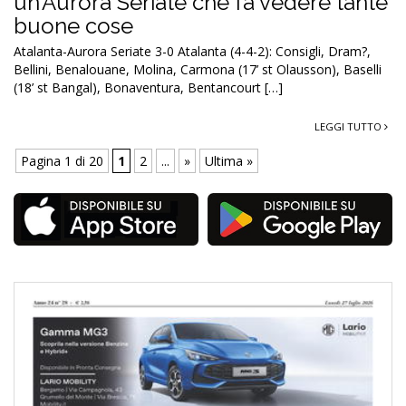
un’Aurora Seriate che fa vedere tante
buone cose
Atalanta-Aurora Seriate 3-0 Atalanta (4-4-2): Consigli, Dram?,
Bellini, Benalouane, Molina, Carmona (17’ st Olausson), Baselli
(18’ st Bangal), Bonaventura, Bentancourt […]
LEGGI TUTTO
Pagina 1 di 20
1
2
...
»
Ultima »