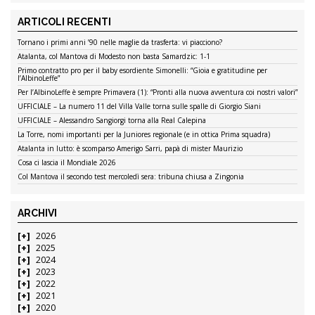
ARTICOLI RECENTI
Tornano i primi anni ’90 nelle maglie da trasferta: vi piacciono?
Atalanta, col Mantova di Modesto non basta Samardzic: 1-1
Primo contratto pro per il baby esordiente Simonelli: “Gioia e gratitudine per
l’AlbinoLeffe”
Per l’AlbinoLeffe è sempre Primavera (1): “Pronti alla nuova avventura coi nostri valori”
UFFICIALE – La numero 11 del Villa Valle torna sulle spalle di Giorgio Siani
UFFICIALE – Alessandro Sangiorgi torna alla Real Calepina
La Torre, nomi importanti per la Juniores regionale (e in ottica Prima squadra)
Atalanta in lutto: è scomparso Amerigo Sarri, papà di mister Maurizio
Cosa ci lascia il Mondiale 2026
Col Mantova il secondo test mercoledì sera: tribuna chiusa a Zingonia
ARCHIVI
2026
2025
2024
2023
2022
2021
2020