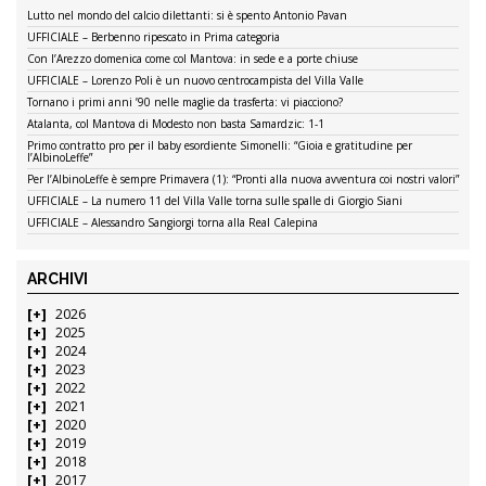
Lutto nel mondo del calcio dilettanti: si è spento Antonio Pavan
UFFICIALE – Berbenno ripescato in Prima categoria
Con l’Arezzo domenica come col Mantova: in sede e a porte chiuse
UFFICIALE – Lorenzo Poli è un nuovo centrocampista del Villa Valle
Tornano i primi anni ’90 nelle maglie da trasferta: vi piacciono?
Atalanta, col Mantova di Modesto non basta Samardzic: 1-1
Primo contratto pro per il baby esordiente Simonelli: “Gioia e gratitudine per
l’AlbinoLeffe”
Per l’AlbinoLeffe è sempre Primavera (1): “Pronti alla nuova avventura coi nostri valori”
UFFICIALE – La numero 11 del Villa Valle torna sulle spalle di Giorgio Siani
UFFICIALE – Alessandro Sangiorgi torna alla Real Calepina
ARCHIVI
2026
2025
2024
2023
2022
2021
2020
2019
2018
2017