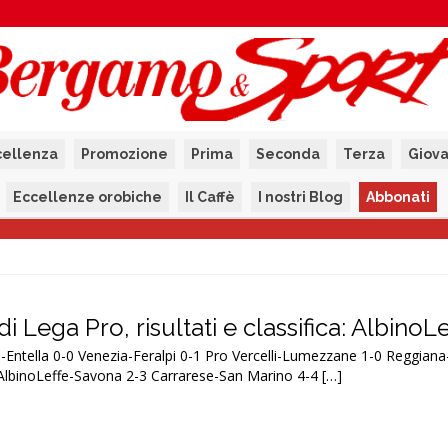
cellenza
Promozione
Prima
Seconda
Terza
Giova
Eccellenze orobiche
Il Caffè
I nostri Blog
Abbonati
i Lega Pro, risultati e classifica: AlbinoL
tella 0-0 Venezia-Feralpi 0-1 Pro Vercelli-Lumezzane 1-0 Reggiana-
AlbinoLeffe-Savona 2-3 Carrarese-San Marino 4-4 […]