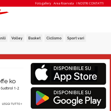
Fotogallery
Area Riservata
I NOSTRI CONTATTI
nili
Volley
Basket
Ciclismo
Sport vari
effe ko
Sudtirol 1-2
LEGGI TUTTO