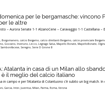
domenica per le bergamasche: vincono P
per le altre
sto – Aurora Seriate 1-1 AlzanoCene – Caravaggio 1-1 Castellana 
e
,
Borgomanero
,
calcio Bergamo
,
calcio dilettanti Bergamo
,
calcio provinciale Bergam
amo
,
Gozzano
,
Inveruno
,
Lecco
,
Legnago Salus
,
Mapello Bonate
,
MapelloBonate
,
Olgin
,
Sambonifacese
,
Seregno
,
Serie D Girone B
A: Atalanta in casa di un Milan allo sbando
il meglio del calcio italiano
rna in campo e per l’Atalanta di Colantuono c’è subito un big match. I
ani
,
Garcia
,
Inter
,
Juventus
,
Milan
,
Parma
,
Roma
,
Verona