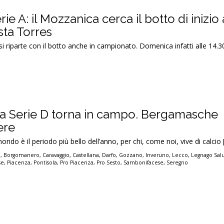
ie A: il Mozzanica cerca il botto di inizio
sta Torres
, si riparte con il botto anche in campionato. Domenica infatti alle 14
a: la Serie D torna in campo. Bergamasche
ere
mondo è il periodo più bello dell’anno, per chi, come noi, vive di calcio 
e
,
Borgomanero
,
Caravaggio
,
Castellana
,
Darfo
,
Gozzano
,
Inveruno
,
Lecco
,
Legnago Sal
se
,
Piacenza
,
Pontisola
,
Pro Piacenza
,
Pro Sesto
,
Sambonifacese
,
Seregno