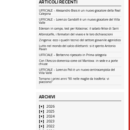
ARTICOLI RECENTI
UFFICIALE – Alessandro Brais è un nuovo giocatore della Real
Calepina
UFFICIALE – Lorenzo Gandolfi è un nuovo giocatore del Villa
Valle
Ederson in campo, test per Kolasinac: il sabato felice di Sarri
AlbinoLeffe, i formatori del vivaio e le loro dichiarazioni
Zingonia: ecco i quadri tecnici del settore giovanile agonistico
Lutto nel mondo del calcio dilettanti: si è spento Antonio
Pavan
UFFICIALE – Berbenno ripescato in Prima categoria
Con l’Arezzo domenica come col Mantova: in sede e a porte
chiuse
UFFICIALE – Lorenzo Poli è un nuovo centrocampista del
Villa Valle
Tornano i primi anni ’90 nelle maglie da trasferta: vi
piacciono?
ARCHIVI
2026
2025
2024
2023
2022