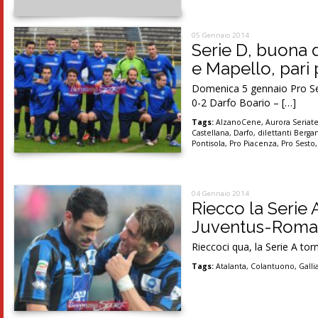
05 Gennaio 2014
Serie D, buona 
e Mapello, pari 
Domenica 5 gennaio Pro Se
0-2 Darfo Boario – […]
Tags:
AlzanoCene
,
Aurora Seriat
Castellana
,
Darfo
,
dilettanti Berg
Pontisola
,
Pro Piacenza
,
Pro Sesto
04 Gennaio 2014
Riecco la Serie 
Juventus-Roma è 
Rieccoci qua, la Serie A to
Tags:
Atalanta
,
Colantuono
,
Galli