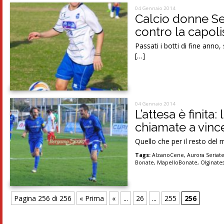
04 Gennaio 2014
Calcio donne Ser
contro la capoli
Passati i botti di fine anno
[…]
04 Gennaio 2014
L’attesa è finit
chiamate a vinc
Quello che per il resto del 
Tags:
AlzanoCene
,
Aurora Seriat
Bonate
,
MapelloBonate
,
Olginate
Pagina 256 di 256
« Prima
«
...
26
...
255
256