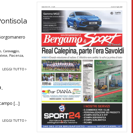
ontisola
– Borgomanero
o
,
Caravaggio
,
atese
,
Piacenza
,
LEGGI TUTTO
.
n campo […]
LEGGI TUTTO