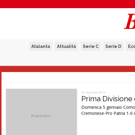
Atalanta
Attualità
Serie C
Serie D
Ec
05 Gennaio 2014
Prima Divisione d
Domenica 5 gennaio Como-En
Cremonese-Pro Patria 1-0 