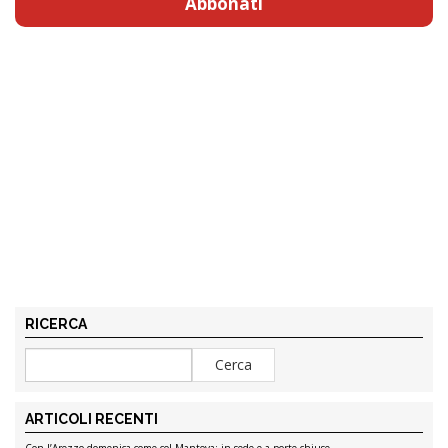
Abbonati
RICERCA
ARTICOLI RECENTI
Con l’Arezzo domenica come col Mantova: in sede e a porte chiuse