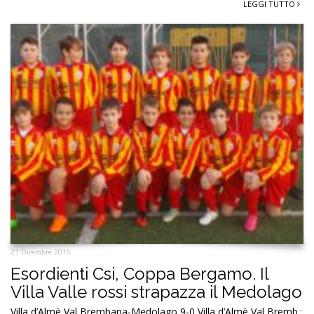
LEGGI TUTTO
21 Dicembre 2015
Esordienti Csi, Coppa Bergamo. Il
Villa Valle rossi strapazza il Medolago
Villa d’Almè Val Brembana-Medolago 9-0 Villa d’Almè Val Bremb.: