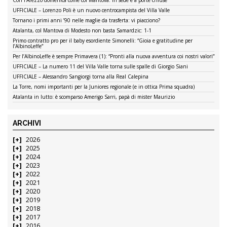
UFFICIALE – Lorenzo Poli è un nuovo centrocampista del Villa Valle
Tornano i primi anni ’90 nelle maglie da trasferta: vi piacciono?
Atalanta, col Mantova di Modesto non basta Samardzic: 1-1
Primo contratto pro per il baby esordiente Simonelli: “Gioia e gratitudine per
l’AlbinoLeffe”
Per l’AlbinoLeffe è sempre Primavera (1): “Pronti alla nuova avventura coi nostri valori”
UFFICIALE – La numero 11 del Villa Valle torna sulle spalle di Giorgio Siani
UFFICIALE – Alessandro Sangiorgi torna alla Real Calepina
La Torre, nomi importanti per la Juniores regionale (e in ottica Prima squadra)
Atalanta in lutto: è scomparso Amerigo Sarri, papà di mister Maurizio
ARCHIVI
2026
2025
2024
2023
2022
2021
2020
2019
2018
2017
2016