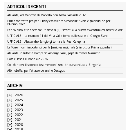
ARTICOLI RECENTI
Atalanta, col Mantova di Modesto non basta Samardzic: 1-1
Primo contratto pro per il baby esordiente Simonelli: “Gioia e gratitudine per
l’AlbinoLeffe”
Per l’AlbinoLeffe è sempre Primavera (1): “Pronti alla nuova avventura coi nostri valori”
UFFICIALE – La numero 11 del Villa Valle torna sulle spalle di Giorgio Siani
UFFICIALE – Alessandro Sangiorgi torna alla Real Calepina
La Torre, nomi importanti per la Juniores regionale (e in ottica Prima squadra)
Atalanta in lutto: è scomparso Amerigo Sarri, papà di mister Maurizio
Cosa ci lascia il Mondiale 2026
Col Mantova il secondo test mercoledì sera: tribuna chiusa a Zingonia
AlbinoLeffe, per l’attacco c’è anche Desogus
ARCHIVI
2026
2025
2024
2023
2022
2021
2020
2019