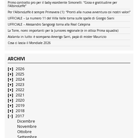
Primo contratto pro per il baby esordiente Simonelli: “Gioia e gratitudine per
l’AlbinoLeffe”
Per l’AlbinoLeffe è sempre Primavera (1): “Pronti alla nuova avventura coi nostri valori”
UFFICIALE – La numero 11 del Villa Valle torna sulle spalle di Giorgio Siani
UFFICIALE – Alessandro Sangiorgi torna alla Real Calepina
La Torre, nomi importanti per la Juniores regionale (e in ottica Prima squadra)
Atalanta in lutto: è scomparso Amerigo Sarri, papà di mister Maurizio
Cosa ci lascia il Mondiale 2026
ARCHIVI
2026
2025
2024
2023
2022
2021
2020
2019
2018
2017
Dicembre
Novembre
Ottobre
Settembre