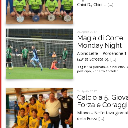
Chini D., Chini L. […]
24 Aprile 2017
Magia di Cortell
Monday Night
AlbinoLeffe – Pordenone 1-1
(29′ st Scrosta 6), […]
Tags:
36a giornata
,
AlbinoLeffe
,
F
posticipo
,
Roberto Cortellini
24 Aprile 2017
Calcio a 5, Giov
Forza e Coragg
Milano – Nell’ottava giorna
della Forza […]