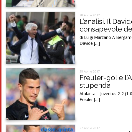
28 Aprile 2017
L’analisi. Il Da
consapevole del
di Luigi Marzano A Bergamo 
Davide […]
28 Aprile 2017
Freuler-gol e l’A
stupenda
Atalanta – Juventus 2-2 (1-0
Freuler […]
27 Aprile 2017