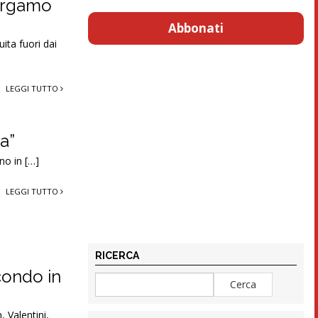
Bergamo
Abbonati
ita fuori dai
LEGGI TUTTO
da”
ano in […]
LEGGI TUTTO
RICERCA
condo in
 Valentini,