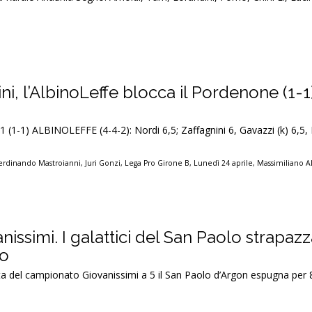
ini, l’AlbinoLeffe blocca il Pordenone (1-1
 (1-1) ALBINOLEFFE (4-4-2): Nordi 6,5; Zaffagnini 6, Gavazzi (k) 6,5
erdinando Mastroianni
,
Juri Gonzi
,
Lega Pro Girone B
,
Lunedì 24 aprile
,
Massimiliano Al
anissimi. I galattici del San Paolo strapaz
io
ta del campionato Giovanissimi a 5 il San Paolo d’Argon espugna per 