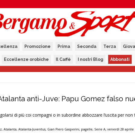
cellenza
Promozione
Prima
Seconda
Terza
Giova
Eccellenze orobiche
Il Caffè
I nostri Blog
Abbonati
’Atalanta anti-Juve: Papu Gomez falso nu
golarsi di più coi compagni o in subordine abbozzare l’uscita per non 
ez
,
Atalanta
,
Atalanta-Juventus
,
Gian Piero Gasperini
,
pagelle
,
Serie A
,
venerdì 28 aprile