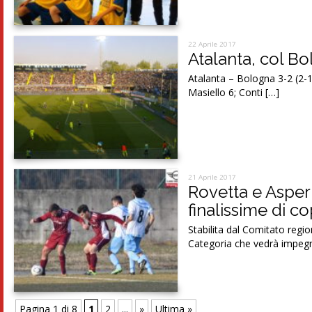
22 Aprile 2017
Atalanta, col Bo
Atalanta – Bologna 3-2 (2-1
Masiello 6; Conti […]
21 Aprile 2017
Rovetta e Asper
finalissime di c
Stabilita dal Comitato reg
Categoria che vedrà impeg
Pagina 1 di 8
1
2
...
»
Ultima »