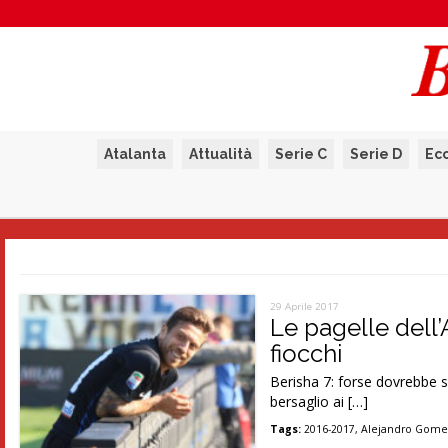
Atalanta
Attualità
Serie C
Serie D
Ec
29 Aprile 2017
Le pagelle dell
fiocchi
Berisha 7: forse dovrebbe s
bersaglio ai […]
Tags:
2016-2017
,
Alejandro Gom