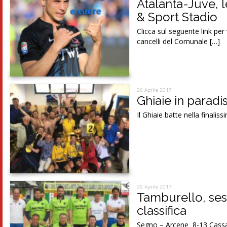
Atalanta-Juve, 
& Sport Stadio
Clicca sul seguente link per
cancelli del Comunale […]
26 Aprile 2017
Ghiaie in paradis
Il Ghiaie batte nella finalis
26 Aprile 2017
Tamburello, ses
classifica
Segno – Arcene 8-13 Cassa R