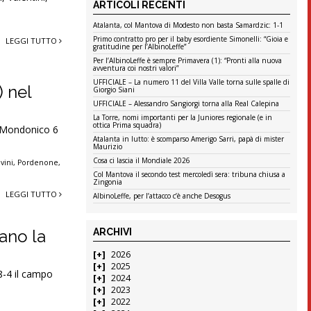
ARTICOLI RECENTI
Atalanta, col Mantova di Modesto non basta Samardzic: 1-1
Primo contratto pro per il baby esordiente Simonelli: “Gioia e
LEGGI TUTTO
gratitudine per l’AlbinoLeffe”
Per l’AlbinoLeffe è sempre Primavera (1): “Pronti alla nuova
avventura coi nostri valori”
UFFICIALE – La numero 11 del Villa Valle torna sulle spalle di
) nel
Giorgio Siani
UFFICIALE – Alessandro Sangiorgi torna alla Real Calepina
La Torre, nomi importanti per la Juniores regionale (e in
ottica Prima squadra)
, Mondonico 6
Atalanta in lutto: è scomparso Amerigo Sarri, papà di mister
Maurizio
Cosa ci lascia il Mondiale 2026
vini
,
Pordenone
,
Col Mantova il secondo test mercoledì sera: tribuna chiusa a
Zingonia
LEGGI TUTTO
AlbinoLeffe, per l’attacco c’è anche Desogus
ARCHIVI
zano la
2026
2025
8-4 il campo
2024
2023
2022