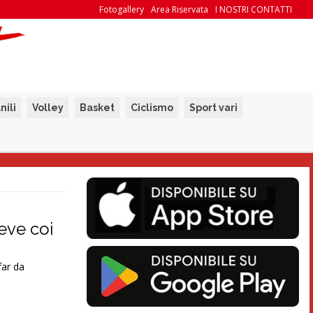
Fotogallery
Area Riservata
I NOSTRI CONTATTI
nili
Volley
Basket
Ciclismo
Sport vari
eve coi
far da