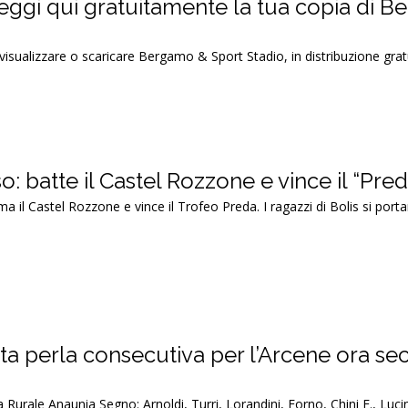
leggi qui gratuitamente la tua copia di 
 visualizzare o scaricare Bergamo & Sport Stadio, in distribuzione gratu
o: batte il Castel Rozzone e vince il “Pre
sima il Castel Rozzone e vince il Trofeo Preda. I ragazzi di Bolis si port
ta perla consecutiva per l’Arcene ora se
urale Anaunia Segno: Arnoldi, Turri, Lorandini, Forno, Chini E., Lucin,