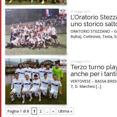
25 Maggio 2017
L’Oratorio Stez
uno storico salt
ORATORIO STEZZANO – GSO 
Butta), Cortinovis, Testa, Sa
25 Maggio 2017
Terzo turno play
anche per i tanti 
VERTOVESE – BASSA BRESCIAN
7, D. Marchesi […]
Pagina 1 di 8
1
2
...
»
Ultima »