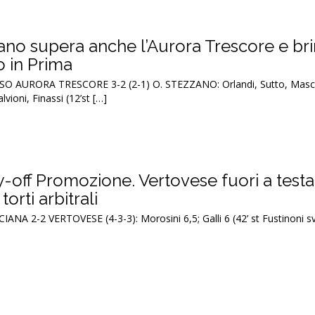
zano supera anche l’Aurora Trescore e br
o in Prima
AURORA TRESCORE 3-2 (2-1) O. STEZZANO: Orlandi, Sutto, Masche
lvioni, Finassi (12’st […]
-off Promozione. Vertovese fuori a testa 
torti arbitrali
A 2-2 VERTOVESE (4-3-3): Morosini 6,5; Galli 6 (42’ st Fustinoni sv