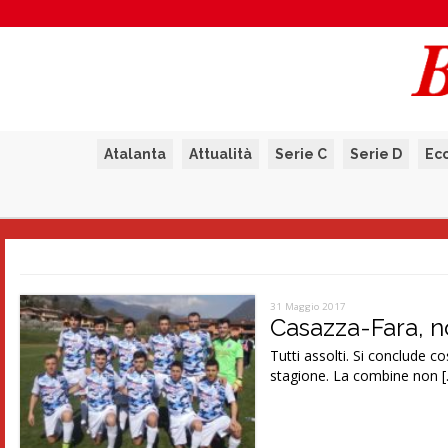
Atalanta
Attualità
Serie C
Serie D
Ec
31 Maggio 2017
Casazza-Fara, no
Tutti assolti. Si conclude c
stagione. La combine non 