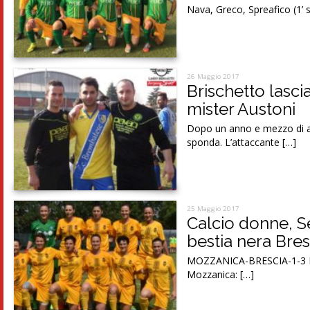
Nava, Greco, Spreafico (1’
26 Maggio 2017
Brischetto lasci
mister Austoni
Dopo un anno e mezzo di a
sponda. L’attaccante […]
25 Maggio 2017
Calcio donne, Se
bestia nera Bres
MOZZANICA-BRESCIA-1-3 Reti: 
Mozzanica: […]