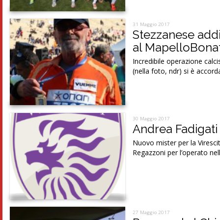
31 Maggio 2017
Stezzanese addio
al MapelloBona
Incredibile operazione calci
(nella foto, ndr) si è accord
30 Maggio 2017
Andrea Fadigati 
Nuovo mister per la Viresci
Regazzoni per l’operato nel
27 Maggio 2017