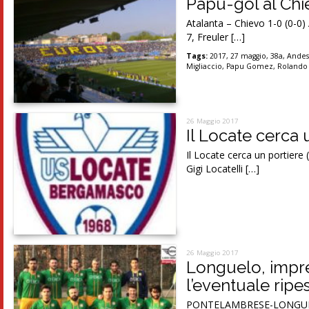
Papu-gol al Chie
Atalanta – Chievo 1-0 (0-0) 
7, Freuler […]
Tags:
2017
,
27 maggio
,
38a
,
Andes
Migliaccio
,
Papu Gomez
,
Rolando
26 Maggio 2017
Il Locate cerca 
Il Locate cerca un portiere
Gigi Locatelli […]
26 Maggio 2017
Longuelo, impre
l’eventuale rip
PONTELAMBRESE-LONGUELO 1