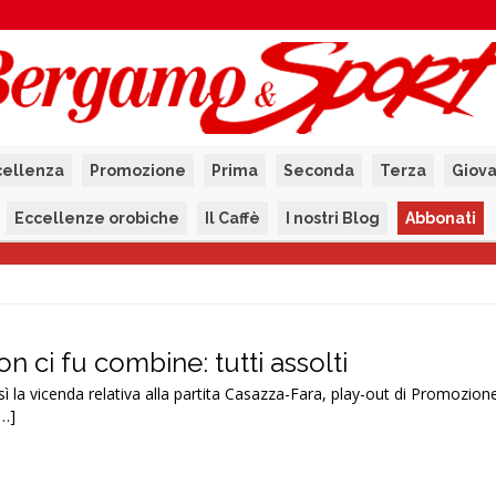
cellenza
Promozione
Prima
Seconda
Terza
Giova
Eccellenze orobiche
Il Caffè
I nostri Blog
Abbonati
n ci fu combine: tutti assolti
osì la vicenda relativa alla partita Casazza-Fara, play-out di Promozion
[…]