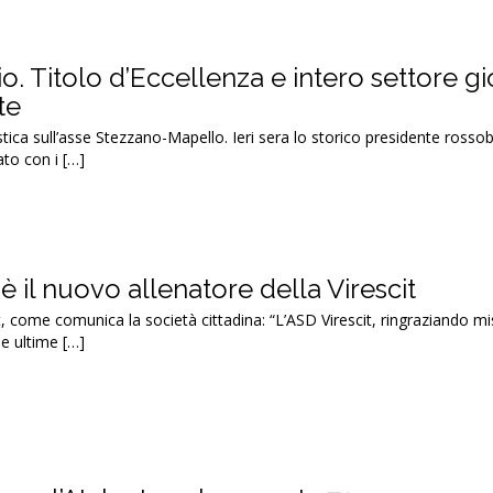
. Titolo d’Eccellenza e intero settore gi
te
stica sull’asse Stezzano-Mapello. Ieri sera lo storico presidente rosso
ato con i […]
è il nuovo allenatore della Virescit
t, come comunica la società cittadina: “L’ASD Virescit, ringraziando mi
le ultime […]