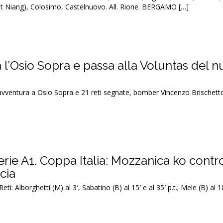
 st Niang), Colosimo, Castelnuovo. All. Rione. BERGAMO […]
a l’Osio Sopra e passa alla Voluntas del 
vventura a Osio Sopra e 21 reti segnate, bomber Vincenzo Brischet
rie A1. Coppa Italia: Mozzanica ko contro
cia
Alborghetti (M) al 3′, Sabatino (B) al 15′ e al 35′ p.t.; Mele (B) al 18′