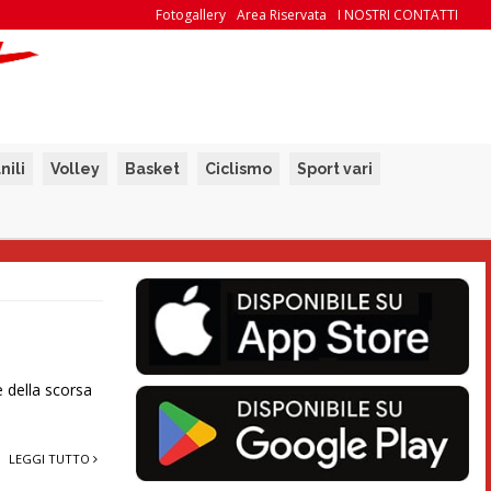
Fotogallery
Area Riservata
I NOSTRI CONTATTI
nili
Volley
Basket
Ciclismo
Sport vari
e della scorsa
LEGGI TUTTO