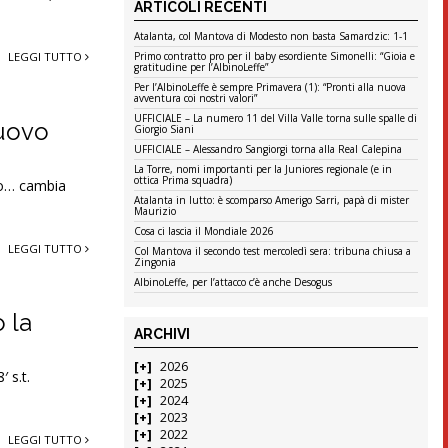
ARTICOLI RECENTI
Atalanta, col Mantova di Modesto non basta Samardzic: 1-1
Primo contratto pro per il baby esordiente Simonelli: “Gioia e
LEGGI TUTTO
gratitudine per l’AlbinoLeffe”
Per l’AlbinoLeffe è sempre Primavera (1): “Pronti alla nuova
avventura coi nostri valori”
UFFICIALE – La numero 11 del Villa Valle torna sulle spalle di
nuovo
Giorgio Siani
UFFICIALE – Alessandro Sangiorgi torna alla Real Calepina
La Torre, nomi importanti per la Juniores regionale (e in
ottica Prima squadra)
to… cambia
Atalanta in lutto: è scomparso Amerigo Sarri, papà di mister
Maurizio
Cosa ci lascia il Mondiale 2026
LEGGI TUTTO
Col Mantova il secondo test mercoledì sera: tribuna chiusa a
Zingonia
AlbinoLeffe, per l’attacco c’è anche Desogus
 la
ARCHIVI
2026
 s.t.
2025
2024
2023
2022
LEGGI TUTTO