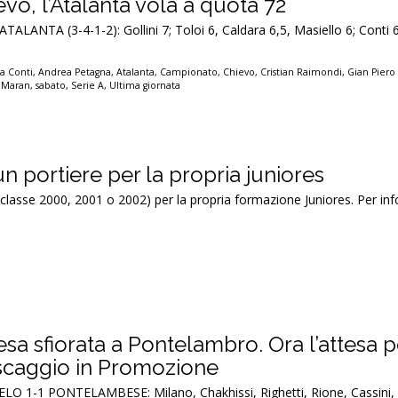
vo, l’Atalanta vola a quota 72
ATALANTA (3-4-1-2): Gollini 7; Toloi 6, Caldara 6,5, Masiello 6; Conti 6
a Conti
,
Andrea Petagna
,
Atalanta
,
Campionato
,
Chievo
,
Cristian Raimondi
,
Gian Piero
 Maran
,
sabato
,
Serie A
,
Ultima giornata
un portiere per la propria juniores
 (classe 2000, 2001 o 2002) per la propria formazione Juniores. Per inf
sa sfiorata a Pontelambro. Ora l’attesa p
escaggio in Promozione
-1 PONTELAMBESE: Milano, Chakhissi, Righetti, Rione, Cassini, 