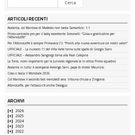
ARTICOLI RECENTI
Atalanta, col Mantova di Modesto non basta Samardzic: 1-1
Primo contratto pro per il baby esordiente Simonelli: “Gioia e gratitudine per
l’AlbinoLeffe”
Per l’AlbinoLeffe è sempre Primavera (1): “Pronti alla nuova avventura coi nostri valori”
UFFICIALE – La numero 11 del Villa Valle torna sulle spalle di Giorgio Siani
UFFICIALE – Alessandro Sangiorgi torna alla Real Calepina
La Torre, nomi importanti per la Juniores regionale (e in ottica Prima squadra)
Atalanta in lutto: è scomparso Amerigo Sarri, papà di mister Maurizio
Cosa ci lascia il Mondiale 2026
Col Mantova il secondo test mercoledì sera: tribuna chiusa a Zingonia
AlbinoLeffe, per l’attacco c’è anche Desogus
ARCHIVI
2026
2025
2024
2023
2022