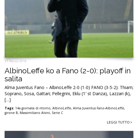
31 Marzo 2018
AlbinoLeffe ko a Fano (2-0): playoff in
salita
Alma Juventus Fano – AlbinoLeffe 2-0 (1-0) FANO (3-5-2): Thiam;
Soprano, Sosa, Gattari; Pellegrini, Eklu (1′ st Danza), Lazzari (k),
[…]
Tags:
14a giornata di ritorno
,
AlbinoLeffe
,
Alma Juventus Fano-AlbinoLeffe
,
girone B
,
Massimiliano Alvini
,
Serie C
LEGGI TUTTO