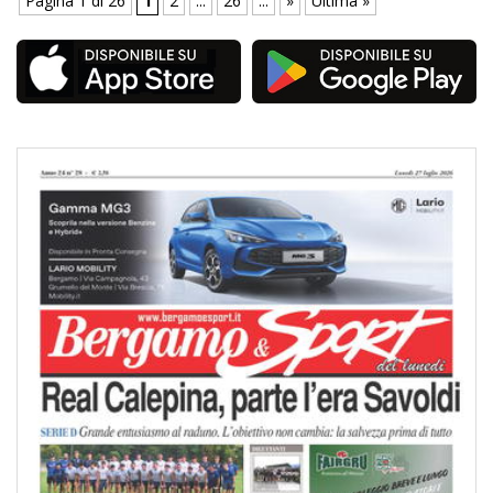
Pagina 1 di 26
1
2
...
26
...
»
Ultima »