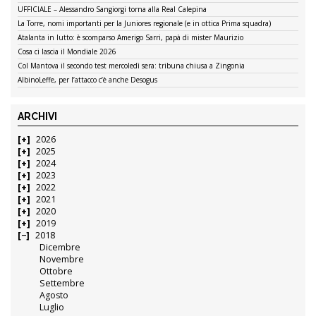
UFFICIALE – Alessandro Sangiorgi torna alla Real Calepina
La Torre, nomi importanti per la Juniores regionale (e in ottica Prima squadra)
Atalanta in lutto: è scomparso Amerigo Sarri, papà di mister Maurizio
Cosa ci lascia il Mondiale 2026
Col Mantova il secondo test mercoledì sera: tribuna chiusa a Zingonia
AlbinoLeffe, per l’attacco c’è anche Desogus
ARCHIVI
2026
2025
2024
2023
2022
2021
2020
2019
2018
Dicembre
Novembre
Ottobre
Settembre
Agosto
Luglio