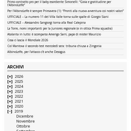
Primo contratto pro per il baby esordiente Simonelli: “Gioia e gratitudine per
l’AlbinoLeffe”
Per l’AlbinoLeffe è sempre Primavera (1): “Pronti alla nuova avventura coi nostri valori”
UFFICIALE – La numero 11 del Villa Valle torna sulle spalle di Giorgio Siani
UFFICIALE – Alessandro Sangiorgi torna alla Real Calepina
La Torre, nomi importanti per la Juniores regionale (e in ottica Prima squadra)
Atalanta in lutto: è scomparso Amerigo Sarri, papà di mister Maurizio
Cosa ci lascia il Mondiale 2026
Col Mantova il secondo test mercoledì sera: tribuna chiusa a Zingonia
AlbinoLeffe, per l’attacco c’è anche Desogus
ARCHIVI
2026
2025
2024
2023
2022
2021
2020
2019
Dicembre
Novembre
Ottobre