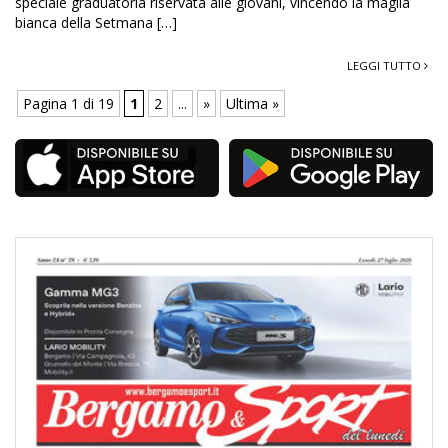
speciale graduatoria riservata alle giovani, vincendo la maglia
bianca della Setmana […]
LEGGI TUTTO
Pagina 1 di 19
1
2
...
»
Ultima »