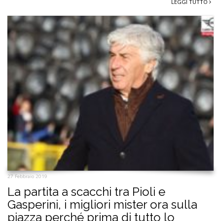
LEGGI TUTTO
27 Febbraio 2019
La partita a scacchi tra Pioli e
Gasperini, i migliori mister ora sulla
piazza perché prima di tutto lo