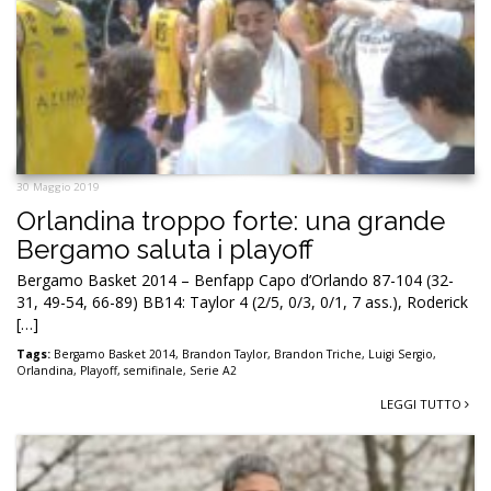
30 Maggio 2019
Orlandina troppo forte: una grande
Bergamo saluta i playoff
Bergamo Basket 2014 – Benfapp Capo d’Orlando 87-104 (32-
31, 49-54, 66-89) BB14: Taylor 4 (2/5, 0/3, 0/1, 7 ass.), Roderick
[…]
Tags:
Bergamo Basket 2014
,
Brandon Taylor
,
Brandon Triche
,
Luigi Sergio
,
Orlandina
,
Playoff
,
semifinale
,
Serie A2
LEGGI TUTTO