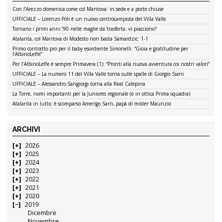
Con l’Arezzo domenica come col Mantova: in sede e a porte chiuse
UFFICIALE – Lorenzo Poli è un nuovo centrocampista del Villa Valle
Tornano i primi anni ’90 nelle maglie da trasferta: vi piacciono?
Atalanta, col Mantova di Modesto non basta Samardzic: 1-1
Primo contratto pro per il baby esordiente Simonelli: “Gioia e gratitudine per
l’AlbinoLeffe”
Per l’AlbinoLeffe è sempre Primavera (1): “Pronti alla nuova avventura coi nostri valori”
UFFICIALE – La numero 11 del Villa Valle torna sulle spalle di Giorgio Siani
UFFICIALE – Alessandro Sangiorgi torna alla Real Calepina
La Torre, nomi importanti per la Juniores regionale (e in ottica Prima squadra)
Atalanta in lutto: è scomparso Amerigo Sarri, papà di mister Maurizio
ARCHIVI
2026
2025
2024
2023
2022
2021
2020
2019
Dicembre
Novembre