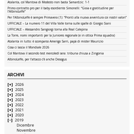
Atalanta, col Mantova di Modesto non basta Samardzic: 1-1
Primo contratto pro per il baby esordiente Simonelli: “Gioia e gratitudine per
l’AlbinoLeffe”
Per l’AlbinoLeffe è sempre Primavera (1): “Pronti alla nuova avventura coi nostri valori”
UFFICIALE – La numero 11 del Villa Valle torna sulle spalle di Giorgio Siani
UFFICIALE – Alessandro Sangiorgi torna alla Real Calepina
La Torre, nomi importanti per la Juniores regionale (e in ottica Prima squadra)
Atalanta in lutto: è scomparso Amerigo Sarri, papà di mister Maurizio
Cosa ci lascia il Mondiale 2026
Col Mantova il secondo test mercoledì sera: tribuna chiusa a Zingonia
AlbinoLeffe, per l’attacco c’è anche Desogus
ARCHIVI
2026
2025
2024
2023
2022
2021
2020
2019
Dicembre
Novembre