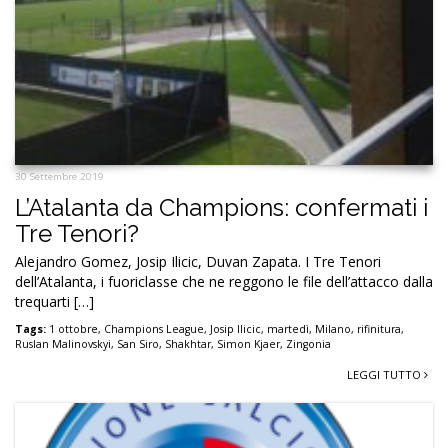
30 Settembre 2019
L’Atalanta da Champions: confermati i
Tre Tenori?
Alejandro Gomez, Josip Ilicic, Duvan Zapata. I Tre Tenori
dell’Atalanta, i fuoriclasse che ne reggono le file dell’attacco dalla
trequarti […]
Tags:
1 ottobre
,
Champions League
,
Josip Ilicic
,
martedì
,
Milano
,
rifinitura
,
Ruslan Malinovskyi
,
San Siro
,
Shakhtar
,
Simon Kjaer
,
Zingonia
LEGGI TUTTO