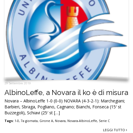
29 Settembre 2019
AlbinoLeffe, a Novara il ko è di misura
Novara – AlbinoLeffe 1-0 (0-0) NOVARA (4-3-2-1): Marchegiani;
Barbieri, Sbraga, Pogliano, Cagnano; Bianchi, Fonseca (15′ st
Buzzegoli), Schiavi (25′ st […]
Tags:
1-0
,
7a giornata
,
Girone A
,
Novara
,
Novara-AlbinoLeffe
,
Serie C
LEGGI TUTTO