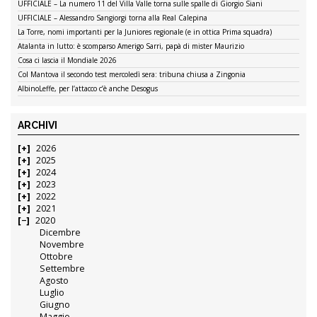
UFFICIALE – La numero 11 del Villa Valle torna sulle spalle di Giorgio Siani
UFFICIALE – Alessandro Sangiorgi torna alla Real Calepina
La Torre, nomi importanti per la Juniores regionale (e in ottica Prima squadra)
Atalanta in lutto: è scomparso Amerigo Sarri, papà di mister Maurizio
Cosa ci lascia il Mondiale 2026
Col Mantova il secondo test mercoledì sera: tribuna chiusa a Zingonia
AlbinoLeffe, per l’attacco c’è anche Desogus
ARCHIVI
2026
2025
2024
2023
2022
2021
2020
Dicembre
Novembre
Ottobre
Settembre
Agosto
Luglio
Giugno
Maggio