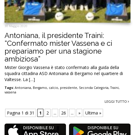
30 Maggio 2020
Antoniana, il presidente Traini:
“Confermato mister Vassena e ci
prepariamo per una stagione
ambiziosa”
Mister Giorgio Vassena è stato confermato alla guida della
squadra cittadina ASD Antoniana di Bergamo nel quartiere di
Valtesse. La […]
Tags:
Antoniana
,
Bergamo
,
calcio
,
presidente
,
Seconda Categoria
,
Traini
,
vassena
LEGGI TUTTO
Pagina 1 di 31
1
2
...
26
...
»
Ultima »