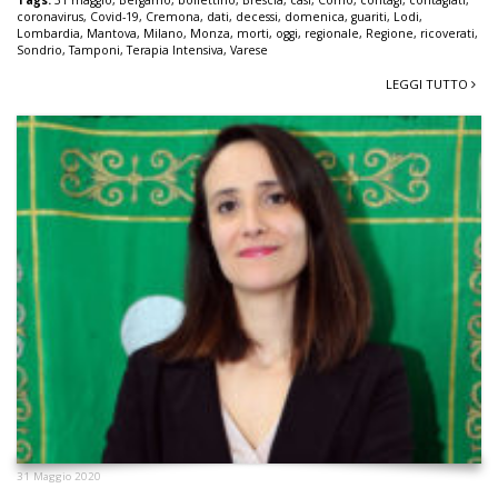
coronavirus
,
Covid-19
,
Cremona
,
dati
,
decessi
,
domenica
,
guariti
,
Lodi
,
Lombardia
,
Mantova
,
Milano
,
Monza
,
morti
,
oggi
,
regionale
,
Regione
,
ricoverati
,
Sondrio
,
Tamponi
,
Terapia Intensiva
,
Varese
LEGGI TUTTO
31 Maggio 2020