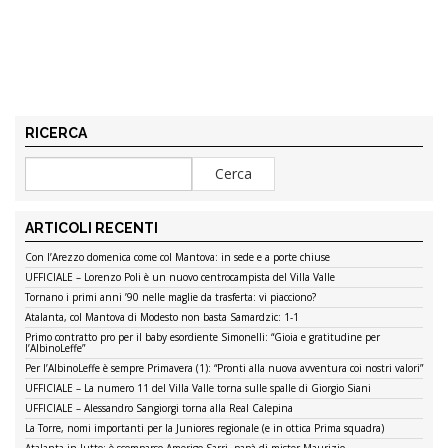
RICERCA
ARTICOLI RECENTI
Con l’Arezzo domenica come col Mantova: in sede e a porte chiuse
UFFICIALE – Lorenzo Poli è un nuovo centrocampista del Villa Valle
Tornano i primi anni ’90 nelle maglie da trasferta: vi piacciono?
Atalanta, col Mantova di Modesto non basta Samardzic: 1-1
Primo contratto pro per il baby esordiente Simonelli: “Gioia e gratitudine per
l’AlbinoLeffe”
Per l’AlbinoLeffe è sempre Primavera (1): “Pronti alla nuova avventura coi nostri valori”
UFFICIALE – La numero 11 del Villa Valle torna sulle spalle di Giorgio Siani
UFFICIALE – Alessandro Sangiorgi torna alla Real Calepina
La Torre, nomi importanti per la Juniores regionale (e in ottica Prima squadra)
Atalanta in lutto: è scomparso Amerigo Sarri, papà di mister Maurizio