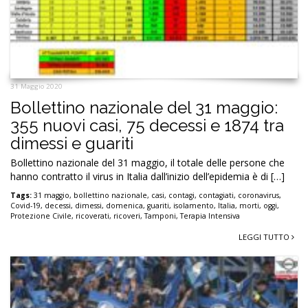
31 Maggio 2020
Bollettino nazionale del 31 maggio:
355 nuovi casi, 75 decessi e 1874 tra
dimessi e guariti
Bollettino nazionale del 31 maggio, il totale delle persone che
hanno contratto il virus in Italia dall’inizio dell’epidemia è di […]
Tags:
31 maggio
,
bollettino nazionale
,
casi
,
contagi
,
contagiati
,
coronavirus
,
Covid-19
,
decessi
,
dimessi
,
domenica
,
guariti
,
isolamento
,
Italia
,
morti
,
oggi
,
Protezione Civile
,
ricoverati
,
ricoveri
,
Tamponi
,
Terapia Intensiva
LEGGI TUTTO