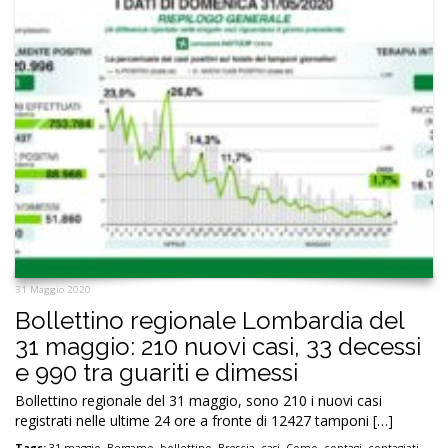
31 Maggio 2020
Bollettino regionale Lombardia del
31 maggio: 210 nuovi casi, 33 decessi
e 990 tra guariti e dimessi
Bollettino regionale del 31 maggio, sono 210 i nuovi casi
registrati nelle ultime 24 ore a fronte di 12427 tamponi […]
Tags:
31 maggio
,
Bergamo
,
bollettino
,
Brescia
,
casi
,
Como
,
contagi
,
contagiati
,