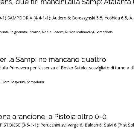
s, due tiri mancini alla Samp: Atalanta 
-1) SAMPDORIA (4-4-1-1): Audero 6; Bereszynski 5,5, Yoshida 6,5, A. F
 punti
,
5a giornata
,
Ritorno
,
Robin Gosens
,
Ruslan Malinovskyi
,
Sampdoria
 per la Samp: ne mancano quattro
alla Primavera per l’assenza di Bosko Sutalo, scavigliato di turno a di
 Piero Gasperini
,
Sampdoria
ona arancione: a Pistoia altro 0-0
PISTOIESE (3-5-1-1): Perucchini sv; Varga 6, Baldan 6, Salvi 6 (7′ st Sol