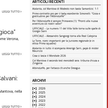
ARTICOLI RECENTI
Atalanta, col Mantova di Modesto non basta Samardzic: 1-1
LEGGI TUTTO
Primo contratto pro per il baby esordiente Simonelli: “Gioia e
gratitudine per l’AlbinoLeffe”
Per l’AlbinoLeffe è sempre Primavera (1): “Pronti alla nuova
avventura coi nostri valori”
UFFICIALE – La numero 11 del Villa Valle torna sulle spalle di
 gioca”
Giorgio Siani
UFFICIALE – Alessandro Sangiorgi torna alla Real Calepina
come Verona,
La Torre, nomi importanti per la Juniores regionale (e in
ottica Prima squadra)
Atalanta in lutto: è scomparso Amerigo Sarri, papà di mister
Maurizio
LEGGI TUTTO
Cosa ci lascia il Mondiale 2026
Col Mantova il secondo test mercoledì sera: tribuna chiusa a
Zingonia
AlbinoLeffe, per l’attacco c’è anche Desogus
alvani:
ARCHIVI
2026
 Mantova, nella
2025
2024
2023
2022
LEGGI TUTTO