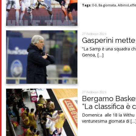
Tags:
0-0
,
8a giornata
,
AlbinoLeff
27 Febbraio 2021
Gasperini mette 
“La Samp è una squadra che
Genoa, […]
27 Febbraio 2021
Bergamo Basket 
“La classifica è 
Domenica alle 18 la Withu B
ventunesima giornata di […