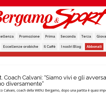
cellenza
Promozione
Prima
Seconda
Terza
Giova
Eccellenze orobiche
Il Caffè
I nostri Blog
Abbonati
Coach Calvani: “Siamo vivi e gli avversa
ano diversamente”
co Calvani, coach della WithU Bergamo, dopo una partita è quasi impo