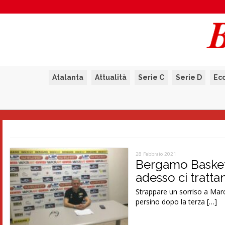
Atalanta
Attualità
Serie C
Serie D
Ec
28 Febbraio 2021
Bergamo Basket. 
adesso ci tratt
Strappare un sorriso a Mar
persino dopo la terza […]