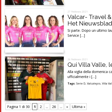
27 Febbraio 2021
Valcar- Travel &
Het Nieuwsblad
Si parte. Dopo un ultimo la
Service […]
26 Febbraio 2021
Qui Villa Valle, 
Alla viglia della domenica ca
ufficialmente i […]
Tags:
Serie D
,
Valcalepio
,
Villa Va
Pagina 1 di 30
1
2
...
26
...
»
Ultima »