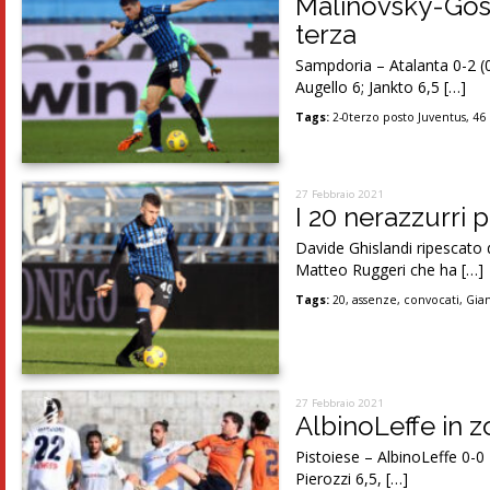
Malinovsky-Gosen
terza
Sampdoria – Atalanta 0-2 (0
Augello 6; Jankto 6,5 […]
Tags:
2-0terzo posto Juventus
,
46
27 Febbraio 2021
I 20 nerazzurri
Davide Ghislandi ripescato d
Matteo Ruggeri che ha […]
Tags:
20
,
assenze
,
convocati
,
Gian
27 Febbraio 2021
AlbinoLeffe in z
Pistoiese – AlbinoLeffe 0-0 
Pierozzi 6,5, […]