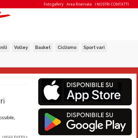
Fotogallery
Area Riservata
I NOSTRI CONTATTI
nili
Volley
Basket
Ciclismo
Sport vari
ri
ssibile,
LEGGI TUTTO