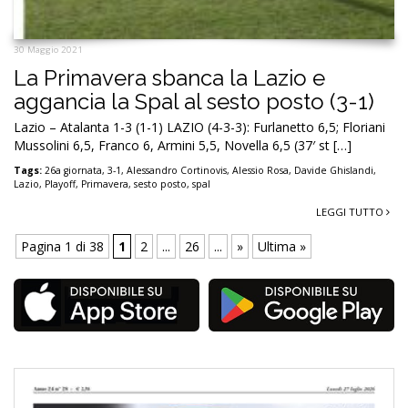
30 Maggio 2021
La Primavera sbanca la Lazio e
aggancia la Spal al sesto posto (3-1)
Lazio – Atalanta 1-3 (1-1) LAZIO (4-3-3): Furlanetto 6,5; Floriani
Mussolini 6,5, Franco 6, Armini 5,5, Novella 6,5 (37′ st […]
Tags:
26a giornata
,
3-1
,
Alessandro Cortinovis
,
Alessio Rosa
,
Davide Ghislandi
,
Lazio
,
Playoff
,
Primavera
,
sesto posto
,
spal
LEGGI TUTTO
Pagina 1 di 38
1
2
...
26
...
»
Ultima »