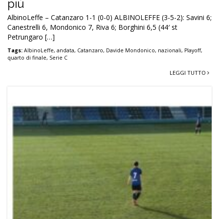
più
AlbinoLeffe – Catanzaro 1-1 (0-0) ALBINOLEFFE (3-5-2): Savini 6;
Canestrelli 6, Mondonico 7, Riva 6; Borghini 6,5 (44′ st
Petrungaro […]
Tags:
AlbinoLeffe
,
andata
,
Catanzaro
,
Davide Mondonico
,
nazionali
,
Playoff
,
quarto di finale
,
Serie C
LEGGI TUTTO