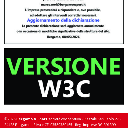
©2026
Bergamo & Sport
società cooperativa - Piazzale San Paolo 27 -
24128 Bergamo - P Iva e CF: 03589380165 - Reg. Imprese BG-391399 -