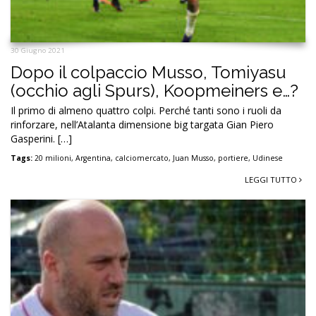
30 Giugno 2021
Dopo il colpaccio Musso, Tomiyasu
(occhio agli Spurs), Koopmeiners e…?
Il primo di almeno quattro colpi. Perché tanti sono i ruoli da
rinforzare, nell’Atalanta dimensione big targata Gian Piero
Gasperini. […]
Tags:
20 milioni
,
Argentina
,
calciomercato
,
Juan Musso
,
portiere
,
Udinese
LEGGI TUTTO