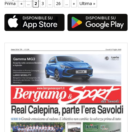
Prima
«
...
2
3
...
26
...
»
Ultima »