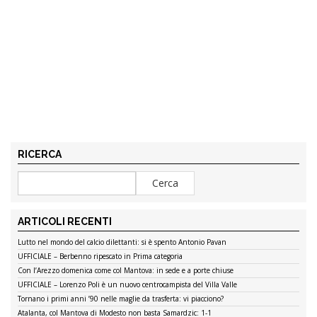
RICERCA
ARTICOLI RECENTI
Lutto nel mondo del calcio dilettanti: si è spento Antonio Pavan
UFFICIALE – Berbenno ripescato in Prima categoria
Con l’Arezzo domenica come col Mantova: in sede e a porte chiuse
UFFICIALE – Lorenzo Poli è un nuovo centrocampista del Villa Valle
Tornano i primi anni ’90 nelle maglie da trasferta: vi piacciono?
Atalanta, col Mantova di Modesto non basta Samardzic: 1-1