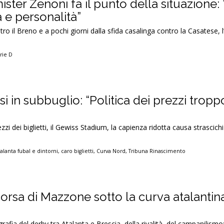
ister Zenoni fa il punto della situazione: 
à e personalità”
ro il Breno e a pochi giorni dalla sfida casalinga contro la Casatese, l
rie D
fosi in subbuglio: “Politica dei prezzi tropp
rezzi dei biglietti, il Gewiss Stadium, la capienza ridotta causa strascichi
alanta fubal e dintorni
,
caro biglietti
,
Curva Nord
,
Tribuna Rinascimento
corsa di Mazzone sotto la curva atalantin
afia del derby tra Atalanta e Brescia, della rivalità, del campanilismo