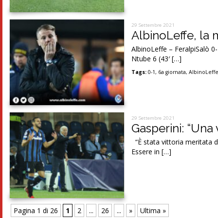
29 Settembre 2021
AlbinoLeffe, la m
AlbinoLeffe – FeralpiSalò 0-
Ntube 6 (43′ […]
Tags:
0-1
,
6a giornata
,
AlbinoLeff
29 Settembre 2021
Gasperini: “Una v
“È stata vittoria meritata d
Essere in […]
Pagina 1 di 26
1
2
...
26
...
»
Ultima »