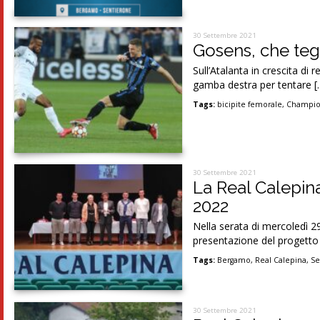
30 Settembre 2021
Gosens, che teg
Sull’Atalanta in crescita di
gamba destra per tentare [
Tags:
bicipite femorale
,
Champio
30 Settembre 2021
La Real Calepina
2022
Nella serata di mercoledì 2
presentazione del progetto 
Tags:
Bergamo
,
Real Calepina
,
Se
30 Settembre 2021