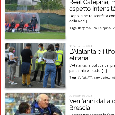
Real Calepina, m
aspetto intensit
Dopo la netta sconfitta cont
della Real […]
Tags:
Bergamo
,
Real Calepina
,
Se
30 Settembre 2021
L’Atalanta e i ti
elitaria”
L’Atalanta, la politica dei p
pandemia e il tutto […]
Tags:
#tifosi
,
ATA; caro biglietti
,
At
30 Settembre 2021
Vent’anni dalla 
Brescia
Resterà per sempre la fotogr