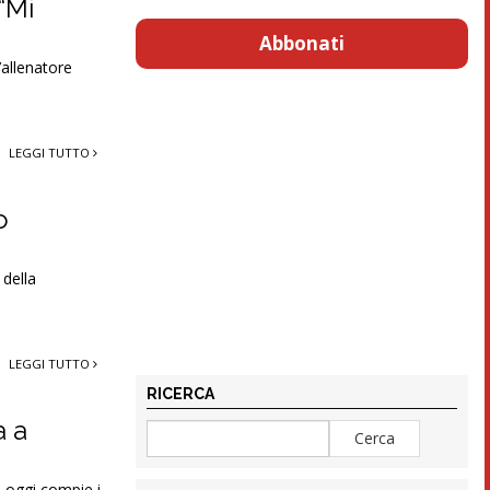
“Mi
Abbonati
’allenatore
LEGGI TUTTO
o
 della
LEGGI TUTTO
RICERCA
a a
: oggi compie i