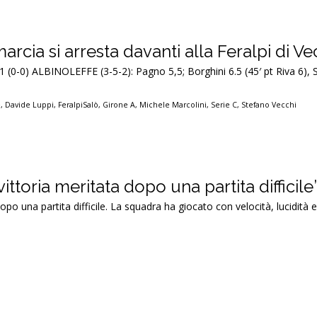
arcia si arresta davanti alla Feralpi di Ve
1 (0-0) ALBINOLEFFE (3-5-2): Pagno 5,5; Borghini 6.5 (45′ pt Riva 6), Sa
e
,
Davide Luppi
,
FeralpiSalò
,
Girone A
,
Michele Marcolini
,
Serie C
,
Stefano Vecchi
ittoria meritata dopo una partita difficile
opo una partita difficile. La squadra ha giocato con velocità, lucidità 