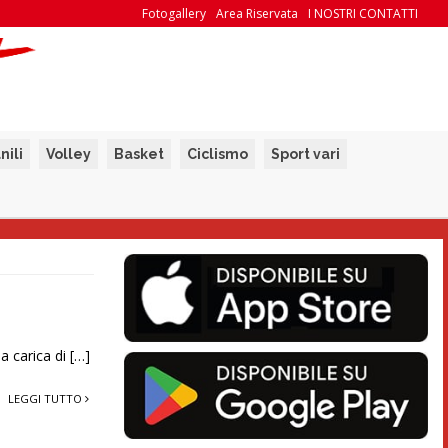
Fotogallery
Area Riservata
I NOSTRI CONTATTI
nili
Volley
Basket
Ciclismo
Sport vari
a carica di […]
LEGGI TUTTO