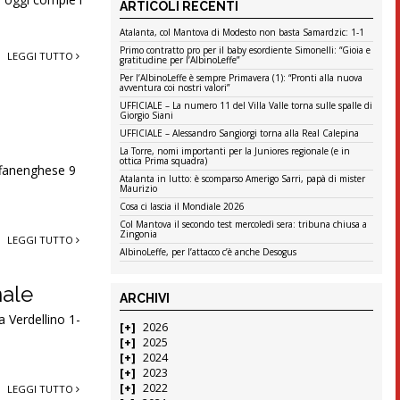
ARTICOLI RECENTI
Atalanta, col Mantova di Modesto non basta Samardzic: 1-1
Primo contratto pro per il baby esordiente Simonelli: “Gioia e
LEGGI TUTTO
gratitudine per l’AlbinoLeffe”
Per l’AlbinoLeffe è sempre Primavera (1): “Pronti alla nuova
avventura coi nostri valori”
UFFICIALE – La numero 11 del Villa Valle torna sulle spalle di
Giorgio Siani
UFFICIALE – Alessandro Sangiorgi torna alla Real Calepina
La Torre, nomi importanti per la Juniores regionale (e in
ottica Prima squadra)
Offanenghese 9
Atalanta in lutto: è scomparso Amerigo Sarri, papà di mister
Maurizio
Cosa ci lascia il Mondiale 2026
Col Mantova il secondo test mercoledì sera: tribuna chiusa a
Zingonia
LEGGI TUTTO
AlbinoLeffe, per l’attacco c’è anche Desogus
nale
ARCHIVI
a Verdellino 1-
2026
2025
2024
2023
2022
LEGGI TUTTO