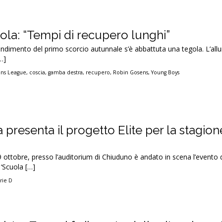
ola: “Tempi di recupero lunghi”
 rendimento del primo scorcio autunnale s’è abbattuta una tegola. L’all
…]
ns League
,
coscia
,
gamba destra
,
recupero
,
Robin Gosens
,
Young Boys
 presenta il progetto Elite per la stagion
9 ottobre, presso l’auditorium di Chiuduno è andato in scena l’evento 
‘Scuola […]
rie D