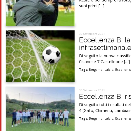
suoi primi […]
30 Settembre 2021
Eccellenza B, la
infrasettimanal
Di seguito la nuova classif
Cisanese 7 Castelleone […]
Tags:
Bergamo
,
calcio
,
Eccellenz
30 Settembre 2021
Eccellenza B, ri
Di seguito tutti i risultati
4 (Gallo; Chimenti, Lambias
Tags:
Bergamo
,
calcio
,
Eccellenz