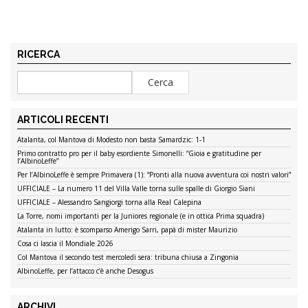
RICERCA
ARTICOLI RECENTI
Atalanta, col Mantova di Modesto non basta Samardzic: 1-1
Primo contratto pro per il baby esordiente Simonelli: “Gioia e gratitudine per
l’AlbinoLeffe”
Per l’AlbinoLeffe è sempre Primavera (1): “Pronti alla nuova avventura coi nostri valori”
UFFICIALE – La numero 11 del Villa Valle torna sulle spalle di Giorgio Siani
UFFICIALE – Alessandro Sangiorgi torna alla Real Calepina
La Torre, nomi importanti per la Juniores regionale (e in ottica Prima squadra)
Atalanta in lutto: è scomparso Amerigo Sarri, papà di mister Maurizio
Cosa ci lascia il Mondiale 2026
Col Mantova il secondo test mercoledì sera: tribuna chiusa a Zingonia
AlbinoLeffe, per l’attacco c’è anche Desogus
ARCHIVI