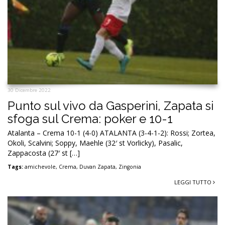
30 Dicembre 2022
Punto sul vivo da Gasperini, Zapata si
sfoga sul Crema: poker e 10-1
Atalanta – Crema 10-1 (4-0) ATALANTA (3-4-1-2): Rossi; Zortea,
Okoli, Scalvini; Soppy, Maehle (32′ st Vorlicky), Pasalic,
Zappacosta (27′ st […]
Tags:
amichevole
,
Crema
,
Duvan Zapata
,
Zingonia
LEGGI TUTTO