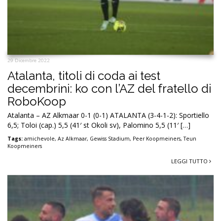
29 Dicembre 2022
Atalanta, titoli di coda ai test
decembrini: ko con l’AZ del fratello di
RoboKoop
Atalanta – AZ Alkmaar 0-1 (0-1) ATALANTA (3-4-1-2): Sportiello
6,5; Toloi (cap.) 5,5 (41′ st Okoli sv), Palomino 5,5 (11′ […]
Tags:
amichevole
,
Az Alkmaar
,
Gewiss Stadium
,
Peer Koopmeiners
,
Teun
Koopmeiners
LEGGI TUTTO