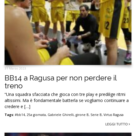
31 Marzo 2023
BB14 a Ragusa per non perdere il
treno
“Una squadra sfacciata che gioca con tre play e predilige ritmi
altissimi. Ma è fondamentale batterla se vogliamo continuare a
credere e […]
Tags:
#bb14
,
25a giornata
,
Gabriele Ghirelli
,
girone B
,
Serie B
,
Virtus Ragusa
LEGGI TUTTO