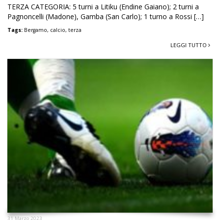
TERZA CATEGORIA: 5 turni a Litiku (Endine Gaiano); 2 turni a
Pagnoncelli (Madone), Gamba (San Carlo); 1 turno a Rossi […]
Tags:
Bergamo
,
calcio
,
terza
LEGGI TUTTO
31 Marzo 2023