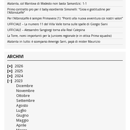
Atalanta, col Mantova di Modesto non basta Samardzic: 1-1
Primo contratto pro per il baby esordiente Simonelli: “Gioia e gratitudine per
l’AlbinoLeffe”
Per l’AlbinoLeffe è sempre Primavera (1): “Pronti alla nuova avventura coi nostri valori”
UFFICIALE – La numero 11 del Villa Valle torna sulle spalle di Giorgio Siani
UFFICIALE – Alessandro Sangiorgi torna alla Real Calepina
La Torre, nomi importanti per la Juniores regionale (e in ottica Prima squadra)
Atalanta in lutto: è scomparso Amerigo Sarri, papà di mister Maurizio
ARCHIVI
2026
2025
2024
2023
Dicembre
Novembre
Ottobre
Settembre
Agosto
Luglio
Giugno
Maggio
Aprile