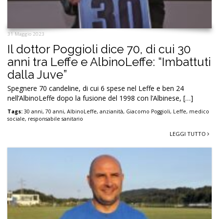
31 Maggio 2023
Il dottor Poggioli dice 70, di cui 30
anni tra Leffe e AlbinoLeffe: “Imbattuti
dalla Juve”
Spegnere 70 candeline, di cui 6 spese nel Leffe e ben 24
nell’AlbinoLeffe dopo la fusione del 1998 con l’Albinese, […]
Tags:
30 anni
,
70 anni
,
AlbinoLeffe
,
anzianità
,
Giacomo Poggioli
,
Leffe
,
medico
sociale
,
responsabile sanitario
LEGGI TUTTO