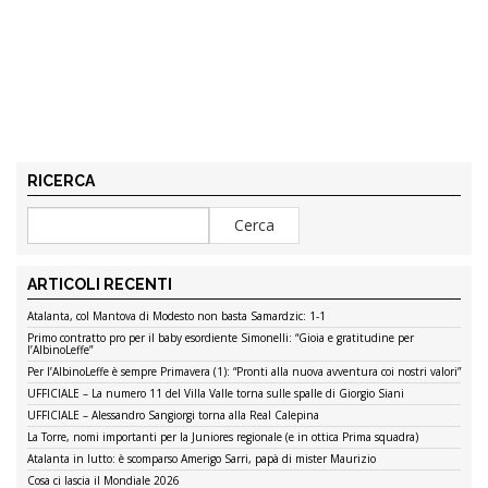
RICERCA
ARTICOLI RECENTI
Atalanta, col Mantova di Modesto non basta Samardzic: 1-1
Primo contratto pro per il baby esordiente Simonelli: “Gioia e gratitudine per
l’AlbinoLeffe”
Per l’AlbinoLeffe è sempre Primavera (1): “Pronti alla nuova avventura coi nostri valori”
UFFICIALE – La numero 11 del Villa Valle torna sulle spalle di Giorgio Siani
UFFICIALE – Alessandro Sangiorgi torna alla Real Calepina
La Torre, nomi importanti per la Juniores regionale (e in ottica Prima squadra)
Atalanta in lutto: è scomparso Amerigo Sarri, papà di mister Maurizio
Cosa ci lascia il Mondiale 2026