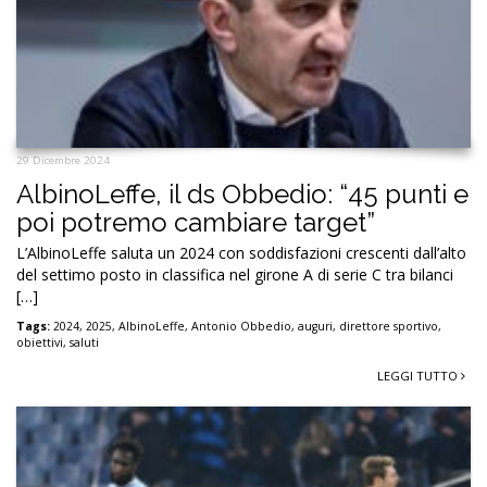
29 Dicembre 2024
AlbinoLeffe, il ds Obbedio: “45 punti e
poi potremo cambiare target”
L’AlbinoLeffe saluta un 2024 con soddisfazioni crescenti dall’alto
del settimo posto in classifica nel girone A di serie C tra bilanci
[…]
Tags:
2024
,
2025
,
AlbinoLeffe
,
Antonio Obbedio
,
auguri
,
direttore sportivo
,
obiettivi
,
saluti
LEGGI TUTTO