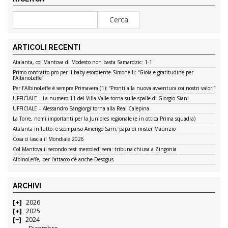
ARTICOLI RECENTI
Atalanta, col Mantova di Modesto non basta Samardzic: 1-1
Primo contratto pro per il baby esordiente Simonelli: “Gioia e gratitudine per
l’AlbinoLeffe”
Per l’AlbinoLeffe è sempre Primavera (1): “Pronti alla nuova avventura coi nostri valori”
UFFICIALE – La numero 11 del Villa Valle torna sulle spalle di Giorgio Siani
UFFICIALE – Alessandro Sangiorgi torna alla Real Calepina
La Torre, nomi importanti per la Juniores regionale (e in ottica Prima squadra)
Atalanta in lutto: è scomparso Amerigo Sarri, papà di mister Maurizio
Cosa ci lascia il Mondiale 2026
Col Mantova il secondo test mercoledì sera: tribuna chiusa a Zingonia
AlbinoLeffe, per l’attacco c’è anche Desogus
ARCHIVI
2026
2025
2024