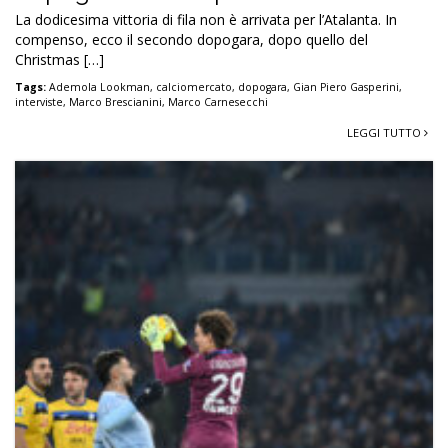
La dodicesima vittoria di fila non è arrivata per l’Atalanta. In
compenso, ecco il secondo dopogara, dopo quello del
Christmas […]
Tags:
Ademola Lookman
,
calciomercato
,
dopogara
,
Gian Piero Gasperini
,
interviste
,
Marco Brescianini
,
Marco Carnesecchi
LEGGI TUTTO