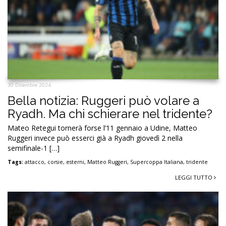
30 Dicembre 2024
Bella notizia: Ruggeri può volare a
Ryadh. Ma chi schierare nel tridente?
Mateo Retegui tornerà forse l’11 gennaio a Udine, Matteo
Ruggeri invece può esserci già a Ryadh giovedì 2 nella
semifinale-1 […]
Tags:
attacco
,
corsie
,
esterni
,
Matteo Ruggeri
,
Supercoppa Italiana
,
tridente
LEGGI TUTTO