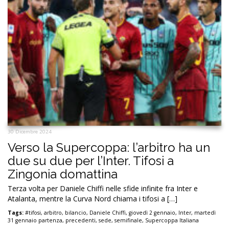
30 Dicembre 2024
Verso la Supercoppa: l’arbitro ha un
due su due per l’Inter. Tifosi a
Zingonia domattina
Terza volta per Daniele Chiffi nelle sfide infinite fra Inter e
Atalanta, mentre la Curva Nord chiama i tifosi a […]
Tags:
#tifosi
,
arbitro
,
bilancio
,
Daniele Chiffi
,
giovedì 2 gennaio
,
Inter
,
martedì
31 gennaio partenza
,
precedenti
,
sede
,
semifinale
,
Supercoppa Italiana