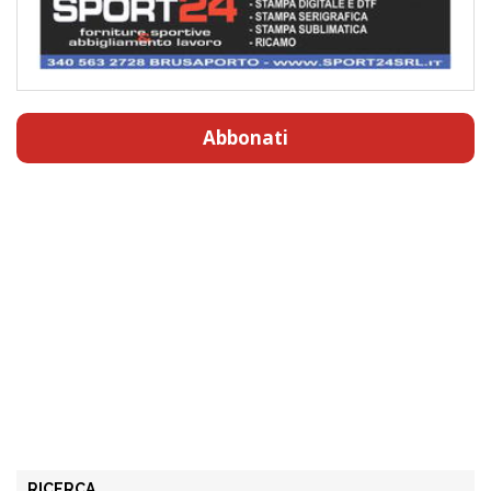
Abbonati
RICERCA