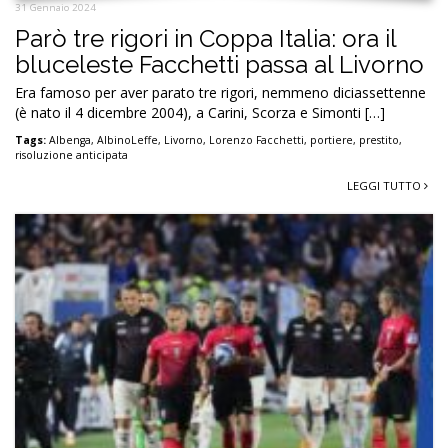
31 Gennaio 2024
Parò tre rigori in Coppa Italia: ora il
bluceleste Facchetti passa al Livorno
Era famoso per aver parato tre rigori, nemmeno diciassettenne
(è nato il 4 dicembre 2004), a Carini, Scorza e Simonti […]
Tags:
Albenga
,
AlbinoLeffe
,
Livorno
,
Lorenzo Facchetti
,
portiere
,
prestito
,
risoluzione anticipata
LEGGI TUTTO