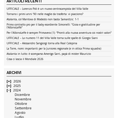
ARTICOLI RECENTI
UFFICIALE – Lorenzo Poli è un nuovo centrocampista del Villa Valle
Tornano i primi anni ’90 nelle maglie da trasferta: vi piacciono?
Atalanta, col Mantova di Modesto non basta Samardzic: 1-1
Primo contratto pro per il baby esordiente Simonelli: “Gioia e gratitudine per
l’AlbinoLeffe”
Per l’AlbinoLeffe è sempre Primavera (1): “Pronti alla nuova avventura coi nostri valori”
UFFICIALE – La numero 11 del Villa Valle torna sulle spalle di Giorgio Siani
UFFICIALE – Alessandro Sangiorgi torna alla Real Calepina
La Torre, nomi importanti per la Juniores regionale (e in ottica Prima squadra)
Atalanta in lutto: è scomparso Amerigo Sarri, papà di mister Maurizio
Cosa ci lascia il Mondiale 2026
ARCHIVI
2026
2025
2024
Dicembre
Novembre
Ottobre
Settembre
Agosto
Luglio