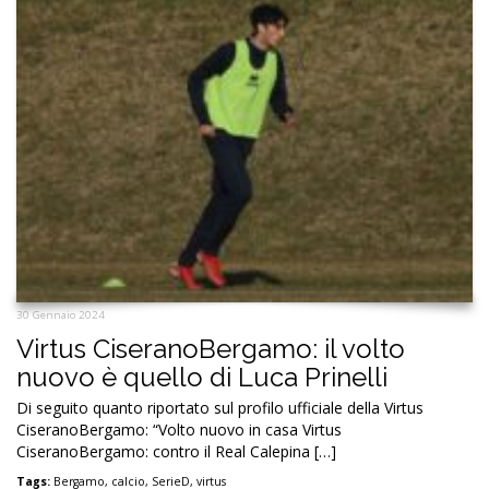
30 Gennaio 2024
Virtus CiseranoBergamo: il volto
nuovo è quello di Luca Prinelli
Di seguito quanto riportato sul profilo ufficiale della Virtus
CiseranoBergamo: “Volto nuovo in casa Virtus
CiseranoBergamo: contro il Real Calepina […]
Tags:
Bergamo
,
calcio
,
SerieD
,
virtus