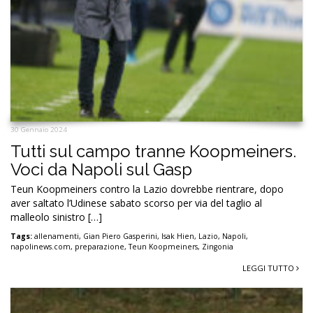
30 Gennaio 2024
Tutti sul campo tranne Koopmeiners.
Voci da Napoli sul Gasp
Teun Koopmeiners contro la Lazio dovrebbe rientrare, dopo
aver saltato l’Udinese sabato scorso per via del taglio al
malleolo sinistro […]
Tags:
allenamenti
,
Gian Piero Gasperini
,
Isak Hien
,
Lazio
,
Napoli
,
napolinews.com
,
preparazione
,
Teun Koopmeiners
,
Zingonia
LEGGI TUTTO