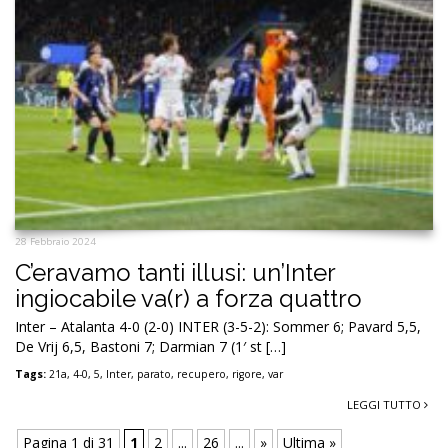
28 Febbraio 2024
C’eravamo tanti illusi: un’Inter
ingiocabile va(r) a forza quattro
Inter – Atalanta 4-0 (2-0) INTER (3-5-2): Sommer 6; Pavard 5,5,
De Vrij 6,5, Bastoni 7; Darmian 7 (1′ st […]
Tags:
21a
,
4-0
,
5
,
Inter
,
parato
,
recupero
,
rigore
,
var
LEGGI TUTTO
Pagina 1 di 31
1
2
...
26
...
»
Ultima »