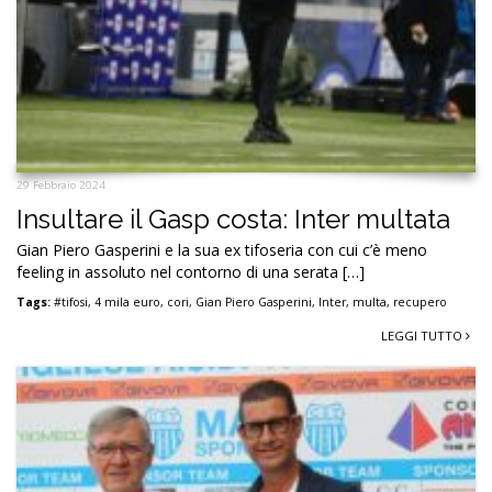
29 Febbraio 2024
Insultare il Gasp costa: Inter multata
Gian Piero Gasperini e la sua ex tifoseria con cui c’è meno
feeling in assoluto nel contorno di una serata […]
Tags:
#tifosi
,
4 mila euro
,
cori
,
Gian Piero Gasperini
,
Inter
,
multa
,
recupero
LEGGI TUTTO