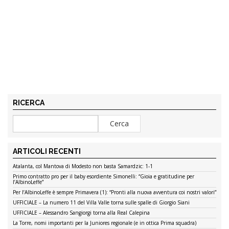
RICERCA
ARTICOLI RECENTI
Atalanta, col Mantova di Modesto non basta Samardzic: 1-1
Primo contratto pro per il baby esordiente Simonelli: “Gioia e gratitudine per
l’AlbinoLeffe”
Per l’AlbinoLeffe è sempre Primavera (1): “Pronti alla nuova avventura coi nostri valori”
UFFICIALE – La numero 11 del Villa Valle torna sulle spalle di Giorgio Siani
UFFICIALE – Alessandro Sangiorgi torna alla Real Calepina
La Torre, nomi importanti per la Juniores regionale (e in ottica Prima squadra)