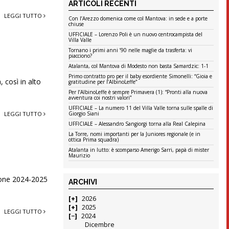
ARTICOLI RECENTI
LEGGI TUTTO
Con l’Arezzo domenica come col Mantova: in sede e a porte
chiuse
UFFICIALE – Lorenzo Poli è un nuovo centrocampista del
Villa Valle
Tornano i primi anni ’90 nelle maglie da trasferta: vi
piacciono?
Atalanta, col Mantova di Modesto non basta Samardzic: 1-1
Primo contratto pro per il baby esordiente Simonelli: “Gioia e
 così in alto
gratitudine per l’AlbinoLeffe”
Per l’AlbinoLeffe è sempre Primavera (1): “Pronti alla nuova
avventura coi nostri valori”
UFFICIALE – La numero 11 del Villa Valle torna sulle spalle di
LEGGI TUTTO
Giorgio Siani
UFFICIALE – Alessandro Sangiorgi torna alla Real Calepina
La Torre, nomi importanti per la Juniores regionale (e in
ottica Prima squadra)
Atalanta in lutto: è scomparso Amerigo Sarri, papà di mister
Maurizio
gione 2024-2025
ARCHIVI
2026
2025
LEGGI TUTTO
2024
Dicembre