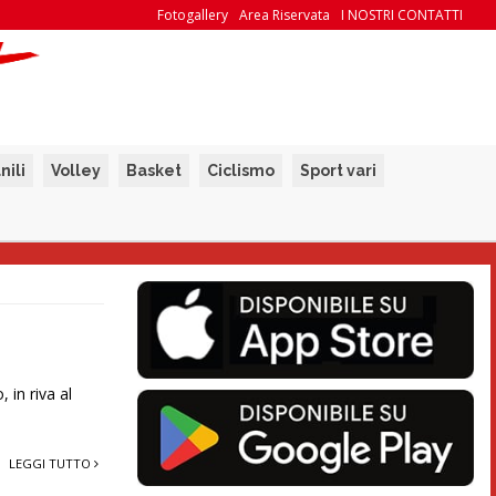
Fotogallery
Area Riservata
I NOSTRI CONTATTI
nili
Volley
Basket
Ciclismo
Sport vari
 in riva al
LEGGI TUTTO