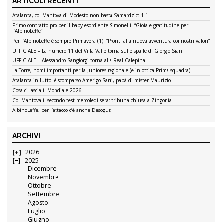
ARTICOLI RECENTI
Atalanta, col Mantova di Modesto non basta Samardzic: 1-1
Primo contratto pro per il baby esordiente Simonelli: “Gioia e gratitudine per
l’AlbinoLeffe”
Per l’AlbinoLeffe è sempre Primavera (1): “Pronti alla nuova avventura coi nostri valori”
UFFICIALE – La numero 11 del Villa Valle torna sulle spalle di Giorgio Siani
UFFICIALE – Alessandro Sangiorgi torna alla Real Calepina
La Torre, nomi importanti per la Juniores regionale (e in ottica Prima squadra)
Atalanta in lutto: è scomparso Amerigo Sarri, papà di mister Maurizio
Cosa ci lascia il Mondiale 2026
Col Mantova il secondo test mercoledì sera: tribuna chiusa a Zingonia
AlbinoLeffe, per l’attacco c’è anche Desogus
ARCHIVI
2026
2025
Dicembre
Novembre
Ottobre
Settembre
Agosto
Luglio
Giugno