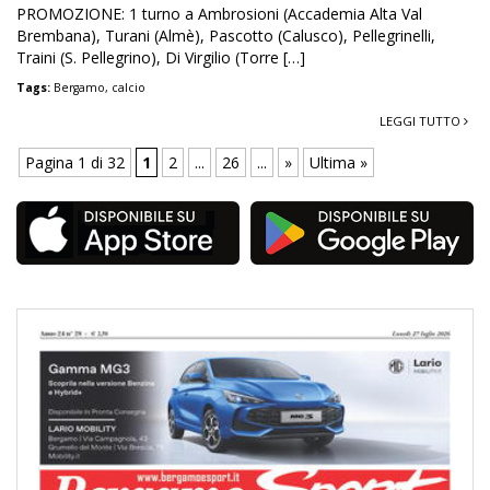
PROMOZIONE: 1 turno a Ambrosioni (Accademia Alta Val
Brembana), Turani (Almè), Pascotto (Calusco), Pellegrinelli,
Traini (S. Pellegrino), Di Virgilio (Torre […]
Tags:
Bergamo
,
calcio
LEGGI TUTTO
Pagina 1 di 32
1
2
...
26
...
»
Ultima »