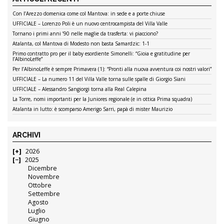
Con l’Arezzo domenica come col Mantova: in sede e a porte chiuse
UFFICIALE – Lorenzo Poli è un nuovo centrocampista del Villa Valle
Tornano i primi anni ’90 nelle maglie da trasferta: vi piacciono?
Atalanta, col Mantova di Modesto non basta Samardzic: 1-1
Primo contratto pro per il baby esordiente Simonelli: “Gioia e gratitudine per
l’AlbinoLeffe”
Per l’AlbinoLeffe è sempre Primavera (1): “Pronti alla nuova avventura coi nostri valori”
UFFICIALE – La numero 11 del Villa Valle torna sulle spalle di Giorgio Siani
UFFICIALE – Alessandro Sangiorgi torna alla Real Calepina
La Torre, nomi importanti per la Juniores regionale (e in ottica Prima squadra)
Atalanta in lutto: è scomparso Amerigo Sarri, papà di mister Maurizio
ARCHIVI
2026
2025
Dicembre
Novembre
Ottobre
Settembre
Agosto
Luglio
Giugno