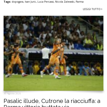
Tags:
dopogara
,
Ivan Juric
,
Luca Percassi
,
Nicola Zalewski
,
Parma
LEGGI TUTTO
30 Agosto 2025
Pasalic illude, Cutrone la riacciuffa: a