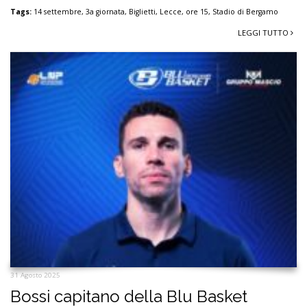
Tags:
14 settembre
,
3a giornata
,
Biglietti
,
Lecce
,
ore 15
,
Stadio di Bergamo
LEGGI TUTTO
31 Agosto 2025
Bossi capitano della Blu Basket