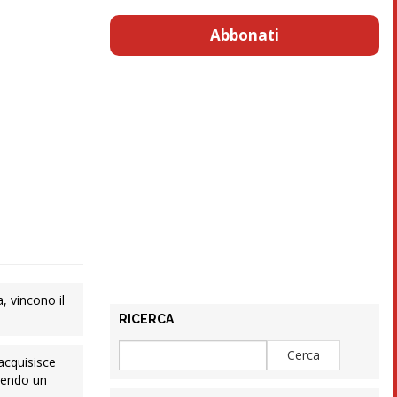
Abbonati
 vincono il
RICERCA
acquisisce
nendo un