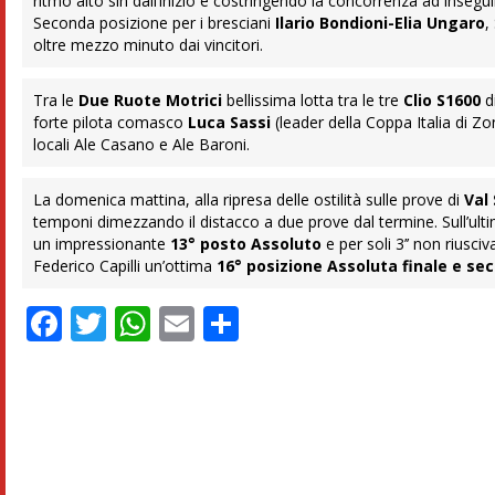
ritmo alto sin dall’inizio e costringendo la concorrenza ad insegui
Seconda posizione per i bresciani
Ilario Bondioni-Elia Ungaro
,
oltre mezzo minuto dai vincitori.
Tra le
Due Ruote Motrici
bellissima lotta tra le tre
Clio S1600
d
forte pilota comasco
Luca Sassi
(leader della Coppa Italia di Zo
locali Ale Casano e Ale Baroni.
La domenica mattina, alla ripresa delle ostilità sulle prove di
Val
temponi dimezzando il distacco a due prove dal termine. Sull’ultim
un impressionante
13° posto Assoluto
e per soli 3’’ non riusci
Federico Capilli un’ottima
16° posizione Assoluta finale e se
Facebook
Twitter
WhatsApp
Email
Condividi