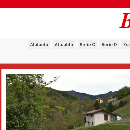
Atalanta
Attualità
Serie C
Serie D
Ec