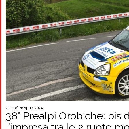
venerdì 26 Aprile 2024
38° Prealpi Orobiche: bis 
l’impresa tra le 2 ruote mo