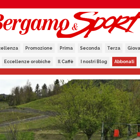
cellenza
Promozione
Prima
Seconda
Terza
Giova
Eccellenze orobiche
Il Caffè
I nostri Blog
Abbonati