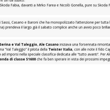
re sin da subito.
 Skoda Fabia, davanti a Mirko Farea e Nicolò Gonella, pure su Skoda 
i Sassi, Casano e Baroni che ha monopolizzato l’attenzione per tutta la
na) prendeva il largo già il sabato complice anche un avvio poco brilla
 Serina e Val Taleggio
,
Ale Casano
iniziava una forsennata rimonta
a “Val Taleggio” il pilota della
Twister Italia
, con alle note il fido Ca
va ad imporsi nella speciale classifica dedicata alle “tutto avanti”. Per 
conda di classe S1600
che fa ben sperare in vista dei prossimi impegn