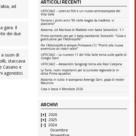
ARTICOLI RECENTI
Fabia, ad
UFFICIALE – Lorenzo Poli è un nuovo centrocampista del
Villa Valle
Tornano i primi anni ’90 nelle maglie da trasferta: vi
piacciono?
 gara. Il
Atalanta, col Mantova di Modesto non basta Samardzic: 1-1
nte dei due
Primo contratto pro per il baby esordiente Simonelli: “Gioia e
gratitudine per l’AlbinoLeffe”
Per l’AlbinoLeffe è sempre Primavera (1): “Pronti alla nuova
avventura coi nostri valori”
 a suon di
UFFICIALE – La numero 11 del Villa Valle torna sulle spalle di
Giorgio Siani
pilli, staccava
UFFICIALE – Alessandro Sangiorgi torna alla Real Calepina
Ale Casano e
La Torre, nomi importanti per la Juniores regionale (e in
i agonistici.
ottica Prima squadra)
Atalanta in lutto: è scomparso Amerigo Sarri, papà di mister
Maurizio
Cosa ci lascia il Mondiale 2026
ARCHIVI
2026
2025
2024
Dicembre
Novembre