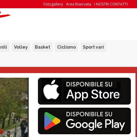
Fotogallery
Area Riservata
I NOSTRI CONTATTI
nili
Volley
Basket
Ciclismo
Sport vari