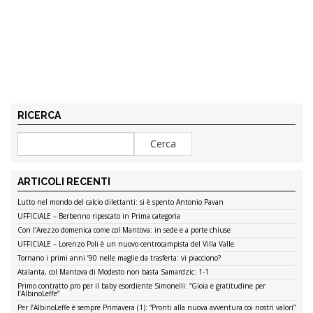
RICERCA
ARTICOLI RECENTI
Lutto nel mondo del calcio dilettanti: si è spento Antonio Pavan
UFFICIALE – Berbenno ripescato in Prima categoria
Con l’Arezzo domenica come col Mantova: in sede e a porte chiuse
UFFICIALE – Lorenzo Poli è un nuovo centrocampista del Villa Valle
Tornano i primi anni ’90 nelle maglie da trasferta: vi piacciono?
Atalanta, col Mantova di Modesto non basta Samardzic: 1-1
Primo contratto pro per il baby esordiente Simonelli: “Gioia e gratitudine per
l’AlbinoLeffe”
Per l’AlbinoLeffe è sempre Primavera (1): “Pronti alla nuova avventura coi nostri valori”