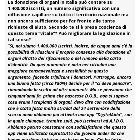
La donazione di organi in Italia può contare su
1.400.000 iscritti, un numero significativo con una
diffusione capillare su tutto il territorio nazionale ma
non ancora sufficiente per far fronte alle tante
richieste di aiuto. Secondo te si è presa coscienza di
questo tema “vitale”? Può migliorare la legislazione in
tal senso?
“Si, noi siamo 1.400.000 iscritti. Inoltre, da cinque anni c’è la
possibilità di rilasciare il proprio consenso alla donazione di
organi all’atto del rifacimento o del rinnovo della carta
d’identità. Da quel momento è nata nei cittadini una
maggiore consapevolezza e sensibilità su questo
argomento, facendo triplicare i donatori. Purtroppo, ancora
una buona fetta (circa l’80%) decide per il “ci devo pensare”,
rimandando la scelta ad altri momenti. Ma se pensiamo che
cinquant’anni fa, prima che nascesse D.O.B., non si sapeva
cosa erano i trapianti di organi, devo dire con soddisfazione
che è stata fatta molta strada! Dal 24 settembre dello
scorso anno abbiamo poi attivato una app
“DigitalAido”
, con
la quale chiunque, tramite spid, può iscriversi ad A.I.D.O.
Abbiamo potuto constatare con soddisfazione che questa
app viene utilizzata soprattutto dai giovani under 30 che
hanno più dimestichezza con la tecnologia. Ciò ha fatto