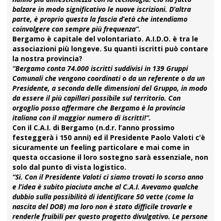
balzare in modo significativo le nuove iscrizioni. D’altra
parte, è proprio questa la fascia d’età che intendiamo
coinvolgere con sempre più frequenza”.
Bergamo è capitale del volontariato. A.I.D.O. è tra le
associazioni più longeve. Su quanti iscritti può contare
la nostra provincia?
“Bergamo conta 74.000 iscritti suddivisi in 139 Gruppi
Comunali che vengono coordinati o da un referente o da un
Presidente, a seconda delle dimensioni del Gruppo, in modo
da essere il più capillari possibile sul territorio. Con
orgoglio posso affermare che Bergamo è la provincia
italiana con il maggior numero di iscritti!”.
Con il C.A.I. di Bergamo (n.d.r. l’anno prossimo
festeggerà i 150 anni) ed il Presidente Paolo Valoti c’è
sicuramente un feeling particolare e mai come in
questa occasione il loro sostegno sarà essenziale, non
solo dal punto di vista logistico.
“Sì. Con il Presidente Valoti ci siamo trovati lo scorso anno
e l’idea è subito piaciuta anche al C.A.I. Avevamo qualche
dubbio sulla possibilità di identificare 50 vette (come la
nascita del DOB) ma loro non è stato difficile trovarle e
renderle fruibili per questo progetto divulgativo. Le persone