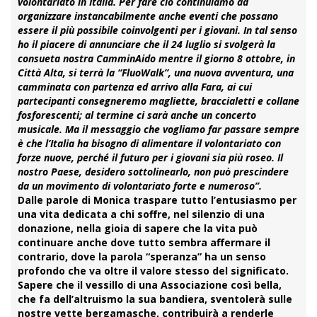
volontariato in Italia. Per fare ciò continuiamo ad
organizzare instancabilmente anche eventi che possano
essere il più possibile coinvolgenti per i giovani. In tal senso
ho il piacere di annunciare che il 24 luglio si svolgerà la
consueta nostra
CamminAido
mentre il giorno 8 ottobre, in
Città Alta, si terrà la
“FluoWalk”
, una nuova avventura, una
camminata con partenza ed arrivo alla Fara, ai cui
partecipanti consegneremo magliette, braccialetti e collane
fosforescenti; al termine ci sarà anche un concerto
musicale. Ma il messaggio che vogliamo far passare sempre
è che l’Italia ha bisogno di alimentare il volontariato con
forze nuove, perché il futuro per i giovani sia più roseo. Il
nostro Paese, desidero sottolinearlo, non può prescindere
da un movimento di volontariato forte e numeroso”.
Dalle parole di Monica traspare tutto l’entusiasmo per
una vita dedicata a chi soffre, nel silenzio di una
donazione, nella gioia di sapere che la vita può
continuare anche dove tutto sembra affermare il
contrario, dove la parola “speranza” ha un senso
profondo che va oltre il valore stesso del significato.
Sapere che il vessillo di una Associazione così bella,
che fa dell’altruismo la sua bandiera, sventolerà sulle
nostre vette bergamasche, contribuirà a renderle