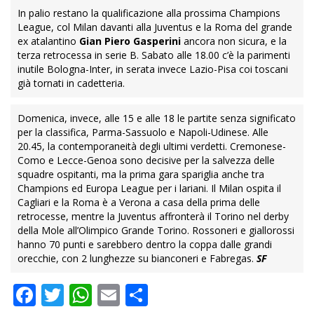
In palio restano la qualificazione alla prossima Champions
League, col Milan davanti alla Juventus e la Roma del grande
ex atalantino
Gian Piero Gasperini
ancora non sicura, e la
terza retrocessa in serie B. Sabato alle 18.00 c’è la parimenti
inutile Bologna-Inter, in serata invece Lazio-Pisa coi toscani
già tornati in cadetteria.
Domenica, invece, alle 15 e alle 18 le partite senza significato
per la classifica, Parma-Sassuolo e Napoli-Udinese. Alle
20.45, la contemporaneità degli ultimi verdetti. Cremonese-
Como e Lecce-Genoa sono decisive per la salvezza delle
squadre ospitanti, ma la prima gara spariglia anche tra
Champions ed Europa League per i lariani. Il Milan ospita il
Cagliari e la Roma è a Verona a casa della prima delle
retrocesse, mentre la Juventus affronterà il Torino nel derby
della Mole all’Olimpico Grande Torino. Rossoneri e giallorossi
hanno 70 punti e sarebbero dentro la coppa dalle grandi
orecchie, con 2 lunghezze su bianconeri e Fabregas.
SF
Facebook
Twitter
WhatsApp
Email
Condividi