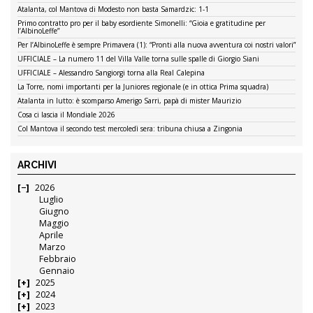
Atalanta, col Mantova di Modesto non basta Samardzic: 1-1
Primo contratto pro per il baby esordiente Simonelli: “Gioia e gratitudine per
l’AlbinoLeffe”
Per l’AlbinoLeffe è sempre Primavera (1): “Pronti alla nuova avventura coi nostri valori”
UFFICIALE – La numero 11 del Villa Valle torna sulle spalle di Giorgio Siani
UFFICIALE – Alessandro Sangiorgi torna alla Real Calepina
La Torre, nomi importanti per la Juniores regionale (e in ottica Prima squadra)
Atalanta in lutto: è scomparso Amerigo Sarri, papà di mister Maurizio
Cosa ci lascia il Mondiale 2026
Col Mantova il secondo test mercoledì sera: tribuna chiusa a Zingonia
ARCHIVI
2026
Luglio
Giugno
Maggio
Aprile
Marzo
Febbraio
Gennaio
2025
2024
2023