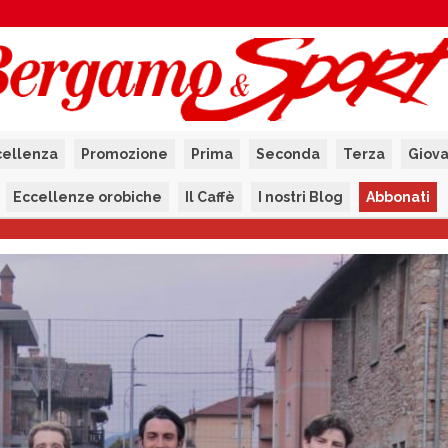
cellenza
Promozione
Prima
Seconda
Terza
Giova
Eccellenze orobiche
Il Caffè
I nostri Blog
Abbonati