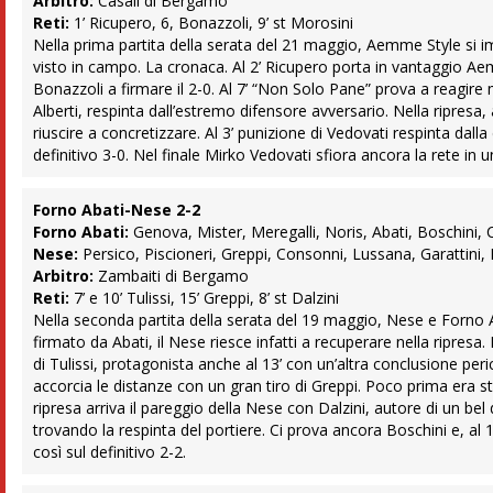
Arbitro:
Casali di Bergamo
Reti:
1’ Ricupero, 6, Bonazzoli, 9’ st Morosini
Nella prima partita della serata del 21 maggio, Aemme Style si 
visto in campo. La cronaca. Al 2’ Ricupero porta in vantaggio Aem
Bonazzoli a firmare il 2-0. Al 7’ “Non Solo Pane” prova a reagir
Alberti, respinta dall’estremo difensore avversario. Nella ripresa,
riuscire a concretizzare. Al 3’ punizione di Vedovati respinta dalla
definitivo 3-0. Nel finale Mirko Vedovati sfiora ancora la rete in 
Forno Abati-Nese 2-2
Forno Abati:
Genova, Mister, Meregalli, Noris, Abati, Boschini, C
Nese:
Persico, Piscioneri, Greppi, Consonni, Lussana, Garattini, 
Arbitro:
Zambaiti di Bergamo
Reti:
7’ e 10’ Tulissi, 15’ Greppi, 8’ st Dalzini
Nella seconda partita della serata del 19 maggio, Nese e Forno 
firmato da Abati, il Nese riesce infatti a recuperare nella ripresa
di Tulissi, protagonista anche al 13’ con un’altra conclusione pe
accorcia le distanze con un gran tiro di Greppi. Poco prima era 
ripresa arriva il pareggio della Nese con Dalzini, autore di un be
trovando la respinta del portiere. Ci prova ancora Boschini e, al
così sul definitivo 2-2.