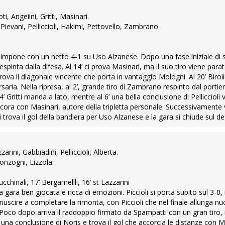
ti, Angeiini, Gritti, Masinari.
 Pievani, Pelliccioli, Hakimi, Pettovello, Zambrano
i impone con un netto 4-1 su Uso Alzanese. Dopo una fase iniziale di 
, respinta dalla difesa. Al 14’ ci prova Masinari, ma il suo tiro viene par
rova il diagonale vincente che porta in vantaggio Mologni. Al 20’ Biroli
ria. Nella ripresa, al 2’, grande tiro di Zambrano respinto dal portie
4’ Gritti manda a lato, mentre al 6’ una bella conclusione di Pelliccioli 
’ ancora con Masinari, autore della tripletta personale. Successivament
rova il gol della bandiera per Uso Alzanese e la gara si chiude sul def
rini, Gabbiadini, Pelliccioli, Alberta.
Sonzogni, Lizzola.
cchinali, 17’ Bergamellli, 16’ st Lazzarini
gara ben giocata e ricca di emozioni. Piccioli si porta subito sul 3-0, i 
riuscire a completare la rimonta, con Piccioli che nel finale allunga 
. Poco dopo arriva il raddoppio firmato da Spampatti con un gran tiro
n una conclusione di Noris e trova il gol che accorcia le distanze con 