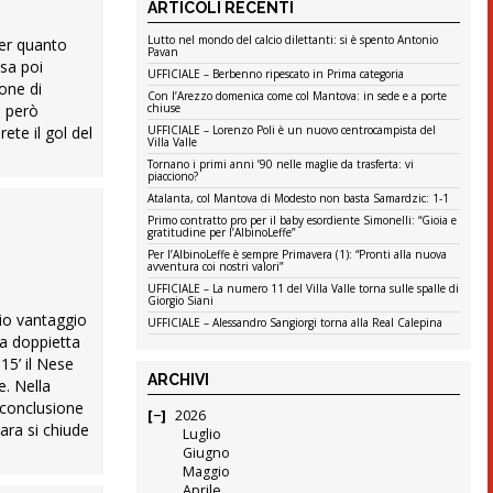
ARTICOLI RECENTI
Lutto nel mondo del calcio dilettanti: si è spento Antonio
per quanto
Pavan
nsa poi
UFFICIALE – Berbenno ripescato in Prima categoria
one di
Con l’Arezzo domenica come col Mantova: in sede e a porte
a però
chiuse
ete il gol del
UFFICIALE – Lorenzo Poli è un nuovo centrocampista del
Villa Valle
Tornano i primi anni ’90 nelle maglie da trasferta: vi
piacciono?
Atalanta, col Mantova di Modesto non basta Samardzic: 1-1
Primo contratto pro per il baby esordiente Simonelli: “Gioia e
gratitudine per l’AlbinoLeffe”
Per l’AlbinoLeffe è sempre Primavera (1): “Pronti alla nuova
avventura coi nostri valori”
UFFICIALE – La numero 11 del Villa Valle torna sulle spalle di
Giorgio Siani
io vantaggio
UFFICIALE – Alessandro Sangiorgi torna alla Real Calepina
la doppietta
15’ il Nese
ARCHIVI
e. Nella
a conclusione
2026
ara si chiude
Luglio
Giugno
Maggio
Aprile