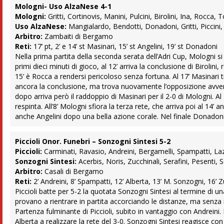
Mologni- Uso AlzaNese 4-1
Mologni:
Gritti, Cortinovis, Manini, Pulcini, Birolini, Ina, Rocca, To
Uso AlzaNese:
Mangialardo, Bendotti, Donadoni, Gritti, Piccini,
Arbitro:
Zambaiti di Bergamo
Reti:
17’ pt, 2’ e 14’ st Masinari, 15’ st Angelini, 19’ st Donadoni
Nella prima partita della seconda serata dell’Adri Cup, Mologni s
primi dieci minuti di gioco, al 12’ arriva la conclusione di Birolini
15’ è Rocca a rendersi pericoloso senza fortuna. Al 17’ Masinari t
ancora la conclusione, ma trova nuovamente l’opposizione avversa
dopo arriva però il raddoppio di Masinari per il 2-0 di Mologni. Al 
respinta. All’8’ Mologni sfiora la terza rete, che arriva poi al 14
anche Angelini dopo una bella azione corale. Nel finale Donadoni t
Piccioli Onor. Funebri – Sonzogni Sintesi 5-2
Piccioli:
Carminati, Ravasio, Andreini, Bergamelli, Spampatti, Lazza
Sonzogni Sintesi:
Acerbis, Noris, Zucchinali, Serafini, Pesenti, 
Arbitro:
Casali di Bergamo
Reti:
2’ Andreini, 8’ Spampatti, 12’ Alberta, 13’ M. Sonzogni, 16’ Zu
Piccioli batte per 5-2 la quotata Sonzogni Sintesi al termine di una 
provano a rientrare in partita accorciando le distanze, ma senza 
Partenza fulminante di Piccioli, subito in vantaggio con Andreini
Alberta a realizzare la rete del 3-0. Sonzogni Sintesi reagisce co