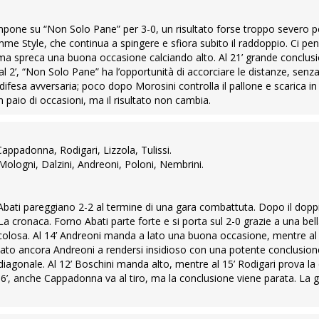
impone su “Non Solo Pane” per 3-0, un risultato forse troppo severo 
me Style, che continua a spingere e sfiora subito il raddoppio. Ci pe
e ma spreca una buona occasione calciando alto. Al 21’ grande conclusi
 al 2’, “Non Solo Pane” ha l’opportunità di accorciare le distanze, senz
 difesa avversaria; poco dopo Morosini controlla il pallone e scarica in r
un paio di occasioni, ma il risultato non cambia.
appadonna, Rodigari, Lizzola, Tulissi.
Mologni, Dalzini, Andreoni, Poloni, Nembrini.
Abati pareggiano 2-2 al termine di una gara combattuta. Dopo il dopp
. La cronaca. Forno Abati parte forte e si porta sul 2-0 grazie a una bel
ricolosa. Al 14’ Andreoni manda a lato una buona occasione, mentre al 
stato ancora Andreoni a rendersi insidioso con una potente conclusion
l diagonale. Al 12’ Boschini manda alto, mentre al 15’ Rodigari prova l
 16’, anche Cappadonna va al tiro, ma la conclusione viene parata. La g