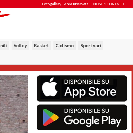
Fotogallery
Area Riservata
I NOSTRI CONTATTI
nili
Volley
Basket
Ciclismo
Sport vari