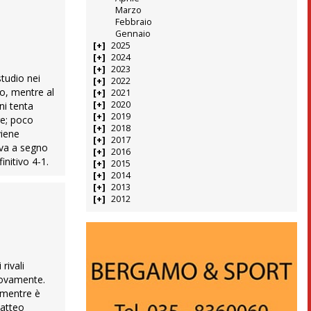
Marzo
Febbraio
Gennaio
2025
2024
2023
studio nei
2022
ato, mentre al
2021
2020
ni tenta
2019
re; poco
2018
viene
2017
e va a segno
2016
initivo 4-1.
2015
2014
2013
2012
rivali
nuovamente.
, mentre è
Matteo