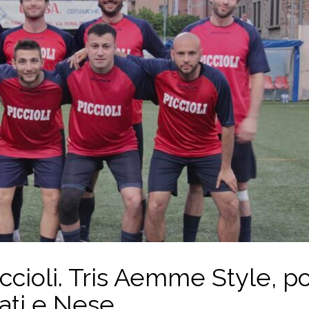
ccioli. Tris Aemme Style, p
bati e Nese