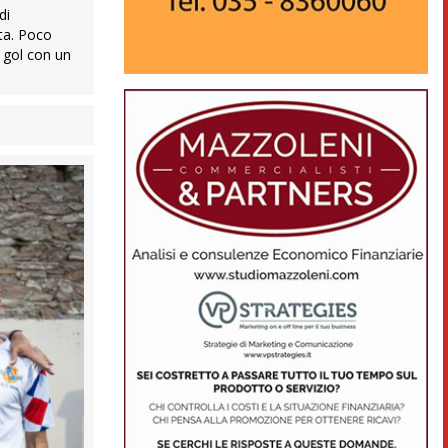
di
ata. Poco
o gol con un