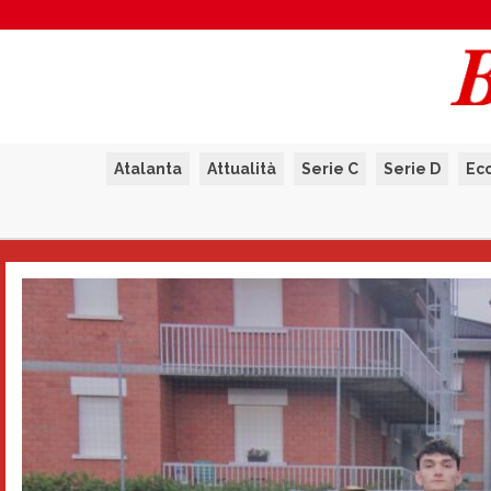
Atalanta
Attualità
Serie C
Serie D
Ec