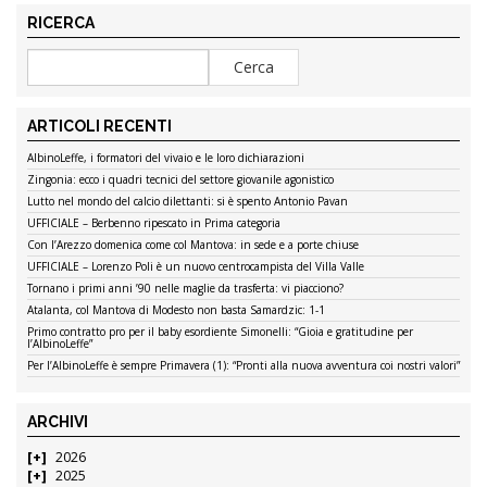
RICERCA
ARTICOLI RECENTI
AlbinoLeffe, i formatori del vivaio e le loro dichiarazioni
Zingonia: ecco i quadri tecnici del settore giovanile agonistico
Lutto nel mondo del calcio dilettanti: si è spento Antonio Pavan
UFFICIALE – Berbenno ripescato in Prima categoria
Con l’Arezzo domenica come col Mantova: in sede e a porte chiuse
UFFICIALE – Lorenzo Poli è un nuovo centrocampista del Villa Valle
Tornano i primi anni ’90 nelle maglie da trasferta: vi piacciono?
Atalanta, col Mantova di Modesto non basta Samardzic: 1-1
Primo contratto pro per il baby esordiente Simonelli: “Gioia e gratitudine per
l’AlbinoLeffe”
Per l’AlbinoLeffe è sempre Primavera (1): “Pronti alla nuova avventura coi nostri valori”
ARCHIVI
2026
2025