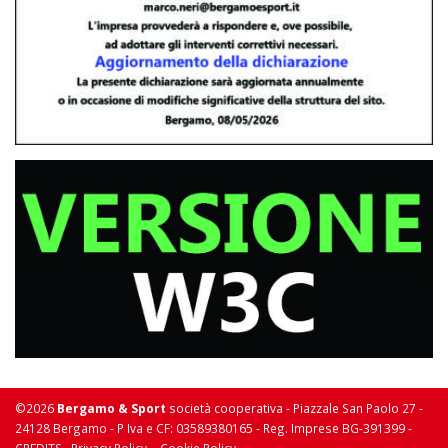
©2026
Bergamo & Sport
società cooperativa - Piazzale San Paolo 27 -
24128 Bergamo - P Iva e CF: 03589380165 - Reg. Imprese BG-391399 -
-
-