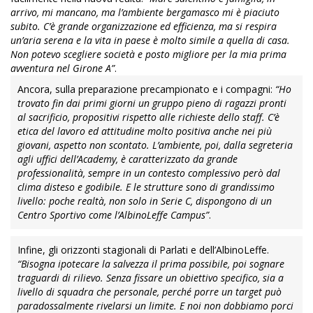
arrivo, mi mancano, ma l’ambiente bergamasco mi è piaciuto
subito. C’è grande organizzazione ed efficienza, ma si respira
un’aria serena e la vita in paese è molto simile a quella di casa.
Non potevo scegliere società e posto migliore per la mia prima
avventura nel Girone A”
.
Ancora, sulla preparazione precampionato e i compagni:
“Ho
trovato fin dai primi giorni un gruppo pieno di ragazzi pronti
al sacrificio, propositivi rispetto alle richieste dello staff. C’è
etica del lavoro ed attitudine molto positiva anche nei più
giovani, aspetto non scontato. L’ambiente, poi, dalla segreteria
agli uffici dell’Academy, è caratterizzato da grande
professionalità, sempre in un contesto complessivo però dal
clima disteso e godibile. E le strutture sono di grandissimo
livello: poche realtà, non solo in Serie C, dispongono di un
Centro Sportivo come l’AlbinoLeffe Campus”
.
Infine, gli orizzonti stagionali di Parlati e dell’AlbinoLeffe.
“Bisogna ipotecare la salvezza il prima possibile, poi sognare
traguardi di rilievo. Senza fissare un obiettivo specifico, sia a
livello di squadra che personale, perché porre un target può
paradossalmente rivelarsi un limite. E noi non dobbiamo porci