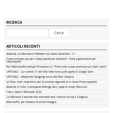
RICERCA
ARTICOLI RECENTI
Atalanta, col Mantova di Modesto non basta Samardzic: 1-1
Primo contratto pro per il baby esordiente Simonelli: “Gioia e gratitudine per
l’AlbinoLeffe”
Per l’AlbinoLeffe è sempre Primavera (1): “Pronti alla nuova avventura coi nostri valori”
UFFICIALE – La numero 11 del Villa Valle torna sulle spalle di Giorgio Siani
UFFICIALE – Alessandro Sangiorgi torna alla Real Calepina
La Torre, nomi importanti per la Juniores regionale (e in ottica Prima squadra)
Atalanta in lutto: è scomparso Amerigo Sarri, papà di mister Maurizio
Cosa ci lascia il Mondiale 2026
Col Mantova il secondo test mercoledì sera: tribuna chiusa a Zingonia
AlbinoLeffe, per l’attacco c’è anche Desogus