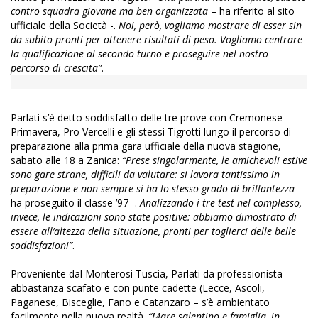
contro squadra giovane ma ben organizzata
– ha riferito al sito
ufficiale della Società -.
Noi, però, vogliamo mostrare di esser sin
da subito pronti per ottenere risultati di peso. Vogliamo centrare
la qualificazione al secondo turno e proseguire nel nostro
percorso di crescita”
.
Parlati s’è detto soddisfatto delle tre prove con Cremonese
Primavera, Pro Vercelli e gli stessi Tigrotti lungo il percorso di
preparazione alla prima gara ufficiale della nuova stagione,
sabato alle 18 a Zanica:
“Prese singolarmente, le amichevoli estive
sono gare strane, difficili da valutare: si lavora tantissimo in
preparazione e non sempre si ha lo stesso grado di brillantezza
–
ha proseguito il classe ’97 -.
Analizzando i tre test nel complesso,
invece, le indicazioni sono state positive: abbiamo dimostrato di
essere all’altezza della situazione, pronti per toglierci delle belle
soddisfazioni”
.
Proveniente dal Monterosi Tuscia, Parlati da professionista
abbastanza scafato e con punte cadette (Lecce, Ascoli,
Paganese, Bisceglie, Fano e Catanzaro – s’è ambientato
facilmente nella nuova realtà.
“Mare salentino e famiglia, in