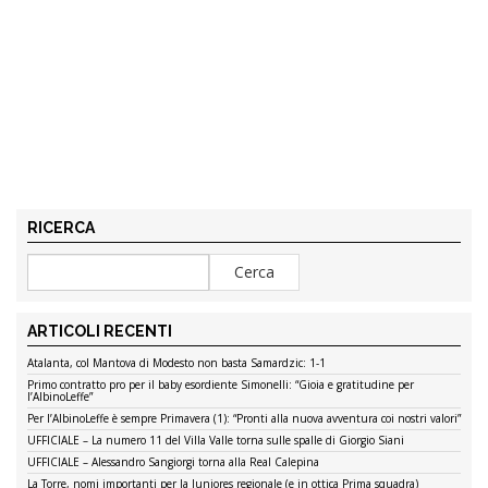
RICERCA
ARTICOLI RECENTI
Atalanta, col Mantova di Modesto non basta Samardzic: 1-1
Primo contratto pro per il baby esordiente Simonelli: “Gioia e gratitudine per
l’AlbinoLeffe”
Per l’AlbinoLeffe è sempre Primavera (1): “Pronti alla nuova avventura coi nostri valori”
UFFICIALE – La numero 11 del Villa Valle torna sulle spalle di Giorgio Siani
UFFICIALE – Alessandro Sangiorgi torna alla Real Calepina
La Torre, nomi importanti per la Juniores regionale (e in ottica Prima squadra)