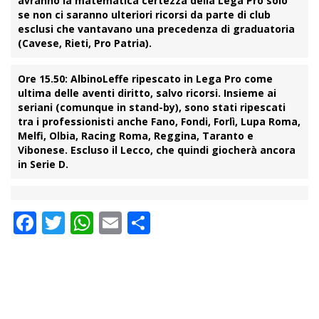
avranno la matematica certezza della Lega Pro solo
se non ci saranno ulteriori ricorsi da parte di club
esclusi che vantavano una precedenza di graduatoria
(Cavese, Rieti, Pro Patria).
Ore 15.50:
AlbinoLeffe ripescato in Lega Pro come
ultima delle aventi diritto, salvo ricorsi. Insieme ai
seriani (comunque in stand-by), sono stati ripescati
tra i professionisti anche Fano, Fondi, Forlì, Lupa Roma,
Melfi, Olbia, Racing Roma, Reggina, Taranto e
Vibonese. Escluso il Lecco, che quindi giocherà ancora
in Serie D.
Facebook
Twitter
WhatsApp
Email
Condividi