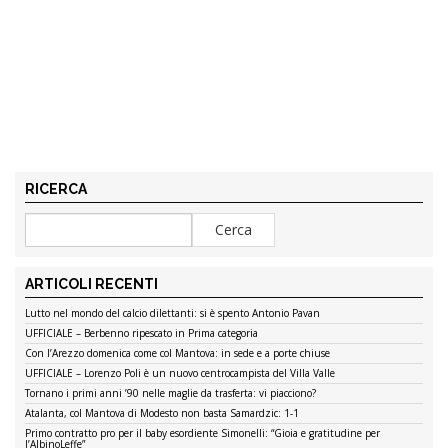
RICERCA
ARTICOLI RECENTI
Lutto nel mondo del calcio dilettanti: si è spento Antonio Pavan
UFFICIALE – Berbenno ripescato in Prima categoria
Con l’Arezzo domenica come col Mantova: in sede e a porte chiuse
UFFICIALE – Lorenzo Poli è un nuovo centrocampista del Villa Valle
Tornano i primi anni ’90 nelle maglie da trasferta: vi piacciono?
Atalanta, col Mantova di Modesto non basta Samardzic: 1-1
Primo contratto pro per il baby esordiente Simonelli: “Gioia e gratitudine per
l’AlbinoLeffe”