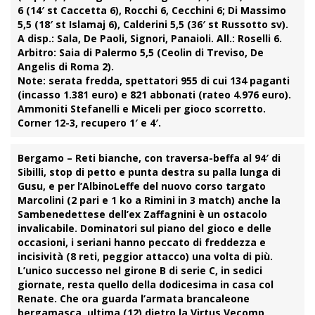
6 (14′ st Caccetta 6), Rocchi 6, Cecchini 6; Di Massimo
5,5 (18′ st Islamaj 6), Calderini 5,5 (36′ st Russotto sv).
A disp.: Sala, De Paoli, Signori, Panaioli. All.: Roselli 6.
Arbitro:
Saia di Palermo 5,5 (Ceolin di Treviso, De
Angelis di Roma 2).
Note:
serata fredda, spettatori 955 di cui 134 paganti
(incasso 1.381 euro) e 821 abbonati (rateo 4.976 euro).
Ammoniti Stefanelli e Miceli per gioco scorretto.
Corner 12-3, recupero 1′ e 4′.
Bergamo –
Reti bianche, con traversa-beffa al 94′ di
Sibilli
, stop di petto e punta destra su palla lunga di
Gusu, e per l’AlbinoLeffe del nuovo corso targato
Marcolini (2 pari e 1 ko a Rimini in 3 match) anche la
Sambenedettese
dell’ex Zaffagnini è un ostacolo
invalicabile. Dominatori sul piano del gioco e delle
occasioni, i seriani hanno peccato di freddezza e
incisività (8 reti, peggior attacco) una volta di più.
L’unico successo nel girone B di serie C, in sedici
giornate, resta quello della dodicesima in casa col
Renate. Che ora guarda l’armata brancaleone
bergamasca, ultima (12) dietro la Virtus Vecomp