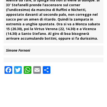
Niente da fare, si spinge ma non si viene al dunque: al
33′ Stefanelli prende l’ascensore sul corner
(l’undicesimo) da mancina di Ruffini e Nichetti,
appostato davanti al secondo palo, non corregge nel
sacco per un amen di ritardo. Quindi la zampata in
extremis a unghie spuntate. Ora si va a Monza sabato
15 (20.30), poi la Virtus Verona (22, 14.30) e a Vicenza
(14.30) a Santo Stefano. Al giro di boa bisognerà
arrivare accumulando bottini, oppure si fa durissima.
Simone Fornoni
Facebook
Twitter
WhatsApp
Email
Condividi