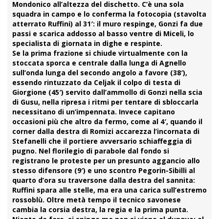
Mondonico all’altezza del dischetto. C’è una sola
squadra in campo e lo conferma la fotocopia (stavolta
atterrato Ruffini) al 31′: il muro respinge, Gonzi fa due
passi e scarica addosso al basso ventre di Miceli, lo
specialista di giornata in dighe e respinte.
Se la prima frazione si chiude virtualmente con la
stoccata sporca e centrale dalla lunga di Agnello
sull’onda lunga del secondo angolo a favore (38′),
essendo rintuzzato da Celjak il colpo di testa di
Giorgione (45′) servito dall’ammollo di Gonzi nella scia
di Gusu, nella ripresa i ritmi per tentare di sbloccarla
necessitano di un’impennata. Invece capitano
occasioni più che altro da fermo, come al 4′, quando il
corner dalla destra di Romizi accarezza l’incornata di
Stefanelli
che il portiere avversario schiaffeggia di
pugno. Nel florilegio di parabole dal fondo si
registrano le proteste per un presunto aggancio allo
stesso difensore (9′) e uno scontro Pegorin-Sibilli al
quarto d’ora su traversone dalla destra del sannita:
Ruffini spara alle stelle, ma era una carica sull’estremo
rossoblù. Oltre metà tempo il tecnico savonese
cambia la corsia destra, la regia e la prima punta.