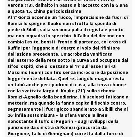
Verona (13), dall’alto in basso a braccetto con la Giana
a quota 15. China pericolosissima.
Al 7′ Gonzi accende un fuoco, l’imprecisione da fuori di
Romizi lo spegne: Kouko non sfrutta la sponda di
piede di Sibilli, sulla seconda palla il regista è pronto
ma non inquadra lo specchio. All’alba del decimo non
cambia l’esito, bensì il fronte di partenza, col cross di
Ruffini
per l’aggancio di destro al volo del rifinitore
dell’azione precedente. Un’acrobazia vanificata
dall’esterno della rete sotto la Curva Sud occupata dai
tifosi ospiti, che si destano al 17′ sull’asse Ilari-Di
Massimo (idem) con tiro senza incrociare da posizione
leggermente defilata. Quel rettangolo magico resta
un tabù anche per i padroni di casa, alla terza chance
con la svettata larga di Kouko (21′) sullo schema
Romizi-Agnello dalla bandierina. I blucelesti faticano a
metterla, ma quando la fanno capita il fischio contro,
segnatamente il fuorigioco sbandierato a Sibilli che al
26′ infila sottomisura – la sfera varca la linea
nonostante il tuffo di Pegorin – sugli sviluppi della
punizione da sinistra di Romizi (procurata da
Giorgione, fallo di Gemignani) corretta dalla torre di