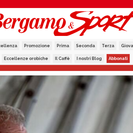
cellenza
Promozione
Prima
Seconda
Terza
Giova
Eccellenze orobiche
Il Caffè
I nostri Blog
Abbonati