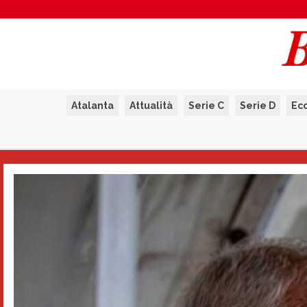
Atalanta
Attualità
Serie C
Serie D
Ec