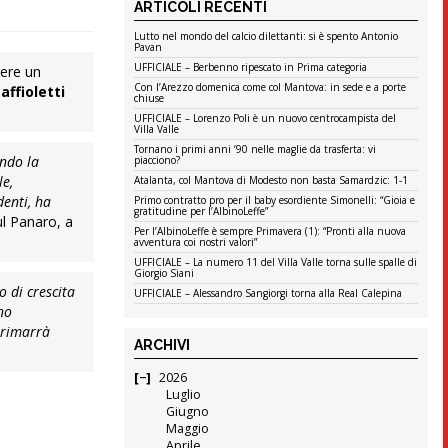
ARTICOLI RECENTI
Lutto nel mondo del calcio dilettanti: si è spento Antonio
Pavan
UFFICIALE – Berbenno ripescato in Prima categoria
gere un
Con l’Arezzo domenica come col Mantova: in sede e a porte
ffioletti
chiuse
UFFICIALE – Lorenzo Poli è un nuovo centrocampista del
Villa Valle
Tornano i primi anni ’90 nelle maglie da trasferta: vi
ando la
piacciono?
le,
Atalanta, col Mantova di Modesto non basta Samardzic: 1-1
denti, ha
Primo contratto pro per il baby esordiente Simonelli: “Gioia e
gratitudine per l’AlbinoLeffe”
ul Panaro, a
Per l’AlbinoLeffe è sempre Primavera (1): “Pronti alla nuova
avventura coi nostri valori”
UFFICIALE – La numero 11 del Villa Valle torna sulle spalle di
Giorgio Siani
 di crescita
UFFICIALE – Alessandro Sangiorgi torna alla Real Calepina
no
e rimarrà
ARCHIVI
2026
Luglio
Giugno
Maggio
Aprile