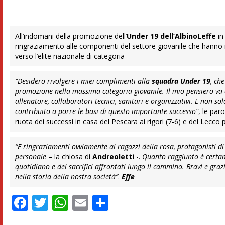
All’indomani della promozione dell’
Under 19 dell’AlbinoLeffe
i
ringraziamento alle componenti del settore giovanile che hanno r
verso l’elite nazionale di categoria
“Desidero rivolgere i miei complimenti alla
squadra Under 19
, ch
promozione nella massima categoria giovanile. Il mio pensiero va a 
allenatore, collaboratori tecnici, sanitari e organizzativi. E non s
contribuito a porre le basi di questo importante successo”
, le par
ruota dei successi in casa del Pescara ai rigori (7-6) e del Lecco 
“E ringraziamenti ovviamente ai ragazzi della rosa, protagonisti d
personale
– la chiosa di
Andreoletti
-.
Quanto raggiunto è certam
quotidiano e dei sacrifici affrontati lungo il cammino. Bravi e gra
nella storia della nostra società”
.
Effe
Facebook
Twitter
WhatsApp
Email
Condividi