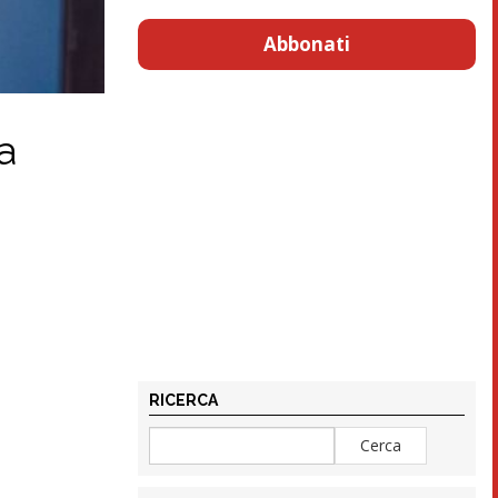
Abbonati
a
RICERCA