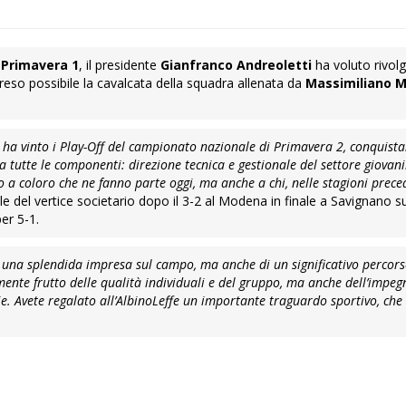
n
Primavera 1
, il presidente
Gianfranco Andreoletti
ha voluto rivol
eso possibile la cavalcata della squadra allenata da
Massimiliano Ma
e ha vinto i Play-Off del campionato nazionale di Primavera 2, conquist
tutte le componenti: direzione tecnica e gestionale del settore giovani
olo a coloro che ne fanno parte oggi, ma anche a chi, nelle stagioni prece
ole del vertice societario dopo il 3-2 al Modena in finale a Savignano s
per 5-1.
i una splendida impresa sul campo, ma anche di un significativo percorso
ente frutto delle qualità individuali e del gruppo, ma anche dell’impeg
zie. Avete regalato all’AlbinoLeffe un importante traguardo sportivo, ch