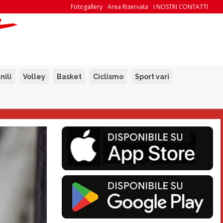
Fotogallery
Area Riservata
I NOSTRI CONTATTI
nili
Volley
Basket
Ciclismo
Sport vari