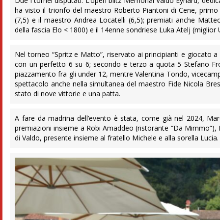
Due i tornei disputati. L’open blitz Memorial Valdo Eynard, ded
ha visto il trionfo del maestro Roberto Piantoni di Cene, primo 
(7,5) e il maestro Andrea Locatelli (6,5); premiati anche Matt
della fascia Elo < 1800) e il 14enne sondriese Luka Atelj (miglior
Nel torneo “Spritz e Matto”, riservato ai principianti e giocato
con un perfetto 6 su 6; secondo e terzo a quota 5 Stefano Fro
piazzamento fra gli under 12, mentre Valentina Tondo, vicecampio
spettacolo anche nella simultanea del maestro Fide Nicola Brescia
stato di nove vittorie e una patta.
A fare da madrina dell’evento è stata, come già nel 2024, Mar
premiazioni insieme a Robi Amaddeo (ristorante “Da Mimmo”), M
di Valdo, presente insieme al fratello Michele e alla sorella Lucia.