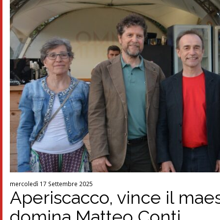
mercoledì 17 Settembre 2025
Aperiscacco, vince il maest
domina Matteo Conti