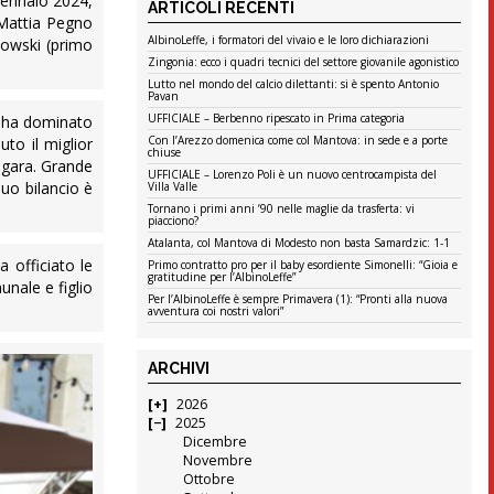
gennaio 2024,
ARTICOLI RECENTI
e Mattia Pegno
AlbinoLeffe, i formatori del vivaio e le loro dichiarazioni
kowski (primo
Zingonia: ecco i quadri tecnici del settore giovanile agonistico
Lutto nel mondo del calcio dilettanti: si è spento Antonio
Pavan
UFFICIALE – Berbenno ripescato in Prima categoria
ni ha dominato
Con l’Arezzo domenica come col Mantova: in sede e a porte
to il miglior
chiuse
 gara. Grande
UFFICIALE – Lorenzo Poli è un nuovo centrocampista del
suo bilancio è
Villa Valle
Tornano i primi anni ’90 nelle maglie da trasferta: vi
piacciono?
Atalanta, col Mantova di Modesto non basta Samardzic: 1-1
 officiato le
Primo contratto pro per il baby esordiente Simonelli: “Gioia e
gratitudine per l’AlbinoLeffe”
nale e figlio
Per l’AlbinoLeffe è sempre Primavera (1): “Pronti alla nuova
avventura coi nostri valori”
ARCHIVI
2026
2025
Dicembre
Novembre
Ottobre