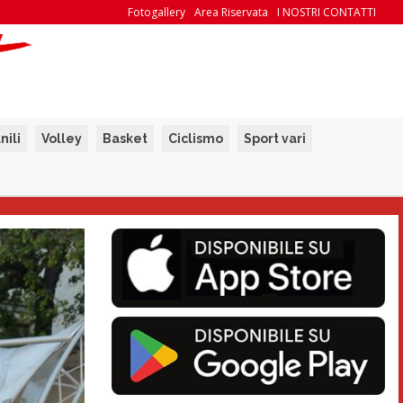
Fotogallery
Area Riservata
I NOSTRI CONTATTI
nili
Volley
Basket
Ciclismo
Sport vari