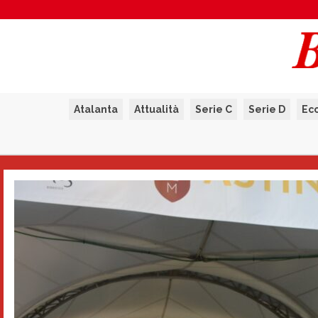
Atalanta
Attualità
Serie C
Serie D
Ec