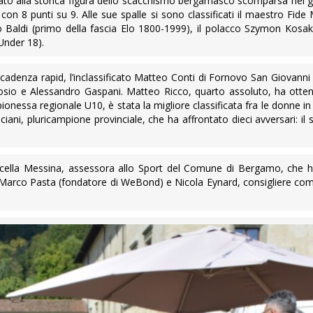
icato alla storica figura dello scacchismo bergamasco scomparsa nel 
con 8 punti su 9. Alle sue spalle si sono classificati il maestro Fid
eo Baldi (primo della fascia Elo 1800-1999), il polacco Szymon Kosa
 Under 18).
 a cadenza rapid, l’inclassificato Matteo Conti di Fornovo San Giovan
sio e Alessandro Gaspani. Matteo Ricco, quarto assoluto, ha ottenu
nessa regionale U10, è stata la migliore classificata fra le donne in
ni, pluricampione provinciale, che ha affrontato dieci avversari: il 
cella Messina, assessora allo Sport del Comune di Bergamo, che ha
arco Pasta (fondatore di WeBond) e Nicola Eynard, consigliere comu