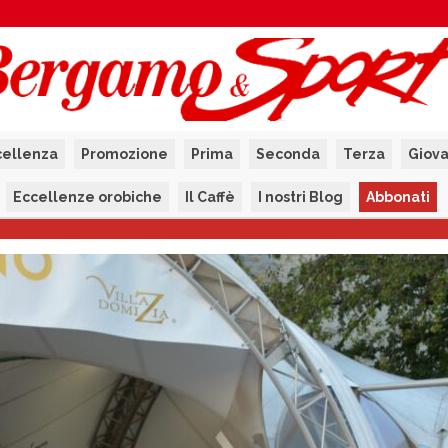
cellenza
Promozione
Prima
Seconda
Terza
Giova
Eccellenze orobiche
Il Caffè
I nostri Blog
Abbonati