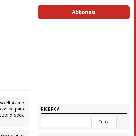
Abbonati
o di Astino,
o preso parte
RICERCA
WeBond Social