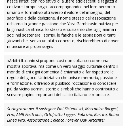
nasce infatti con l’obiettivo di aiutare adolescenti e ragazzi a
coltivare i propri sogni, accompagnandoli nel loro percorso
umano e formativo attraverso il valore dell’impegno, del
sacrificio e della dedizione. Il nome stesso dell’associazione
richiama la grande passione che Yara Gambirasio nutriva per
la ginnastica ritmica: lo stesso entusiasmo che oggi anima i
soci nel sostenere i sorrisi, le fatiche e le aspirazioni di tanti
giovani che, senza un aiuto concreto, rischierebbero di dover
rinunciare ai propri sogni.
«Arbitri Italiani» si propone così non soltanto come una
mostra sportiva, ma come un vero viaggio culturale dentro il
mondo di chi ogni domenica è chiamato a far rispettare le
regole del gioco. Un’iniziativa che unisce memoria, passione
e formazione, offrendo al pubblico l’occasione di conoscere
più da vicino uomini, storie e simboli che hanno contribuito a
scrivere pagine importanti del calcio italiano e mondiale.
Si ringrazia per il sostegno: Emi Sistemi srl, Meccanica Borgesi,
Frm, AMB Elettronic, Ortofrutta Leggeri Fabrizio, Barrito, Rhino
Linea Vita, Associazione L’elenco Forever Odv, Artcenter