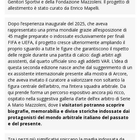
Genitori Sportivi e della Fondazione Mazzoleni. Il progetto di
allestimento è stato curato da Enrico Mapelli.
Dopo l’esperienza inaugurale del 2025, che aveva
rappresentato una prima mondiale grazie all’esposizione di
45 maglie preparate o indossate esclusivamente per finali
FIFA e UEFA, il progetto cresce ulteriormente ampliando il
proprio sguardo a tutte le figure che garantiscono il rispetto
delle regole durante una partita di calcio: dagli arbitri agli
assistenti, dal quarto ufficiale sino agli addetti VAR. L’idea di
questa seconda edizione nasce anche dal suggerimento di un
ex assistente internazionale presente alla mostra di Arcore,
che aveva invitato il curatore a valorizzare non soltanto la
figura centrale dell’arbitro, ma l’intera squadra arbitrale. Da
qui prende forma un percorso espositivo ancora più ricco,
ospitato nella suggestiva galleria d’arte dell’ex arbitro di Serie
A Mario Mazzoleni, dove
i visitatori potranno scoprire
biografie, memorabilia e divise storiche indossate dai
protagonisti del mondo arbitrale italiano del passato
e del presente.
Tra i pezzi più significativi spiccano la maglia indossata da