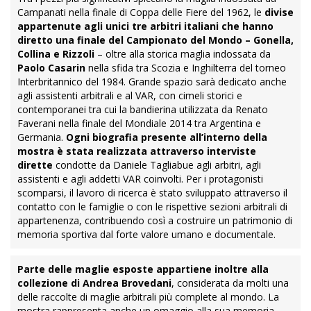
Campanati nella finale di Coppa delle Fiere del 1962, le
divise
appartenute agli unici tre arbitri italiani che hanno
diretto una finale del Campionato del Mondo – Gonella,
Collina e Rizzoli
– oltre alla storica maglia indossata da
Paolo Casarin
nella sfida tra Scozia e Inghilterra del torneo
Interbritannico del 1984. Grande spazio sarà dedicato anche
agli assistenti arbitrali e al VAR, con cimeli storici e
contemporanei tra cui la bandierina utilizzata da Renato
Faverani nella finale del Mondiale 2014 tra Argentina e
Germania.
Ogni biografia presente all’interno della
mostra è stata realizzata attraverso interviste
dirette
condotte da Daniele Tagliabue agli arbitri, agli
assistenti e agli addetti VAR coinvolti. Per i protagonisti
scomparsi, il lavoro di ricerca è stato sviluppato attraverso il
contatto con le famiglie o con le rispettive sezioni arbitrali di
appartenenza, contribuendo così a costruire un patrimonio di
memoria sportiva dal forte valore umano e documentale.
Parte delle maglie esposte appartiene inoltre alla
collezione di Andrea Brovedani
, considerata da molti una
delle raccolte di maglie arbitrali più complete al mondo. La
mostra rappresenta anche un omaggio alla sua memoria.