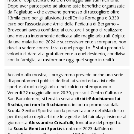
Dopo aver partecipato ad alcune aste benefiche organizzate
da Tagliabue – che avevano permesso di raccogliere oltre
13mila euro per gli alluvionati dell’Emilia Romagna e 3.330
euro per l’associazione Amici della Pediatria di Bergamo –
Brovedani aveva confidato al curatore il sogno di realizzare
una mostra interamente dedicata alle maglie arbitrali. Colpito
da una malattia nel 2024 e successivamente scomparso, non
riuscì a vedere concretizzato quel progetto. È stata proprio la
volontà di dare vita gratuitamente a quel desiderio, condivisa
con la famiglia, a trasformare oggi quel sogno in realtà.
Accanto alla mostra, il programma prevede anche una serie
di appuntamenti pubblici dedicati ai valori educativi dello
sport e al ruolo degli arbitri nel calcio contemporaneo.
Venerdì 22 maggio alle ore 20.30, presso il Centro Culturale
San Bartolomeo, si terrà la serata «
ArbitrEduchiamo: lui
fischia, noi non lo fischiamo
», incontro promosso dalla
Scuola Genitori Sportivi con la presentazione del «Manifesto
per il rispetto degli arbitri e le vignette del fair play» insieme al
giornalista
Alessandro Crisafulli
, fondatore del progetto.
La
Scuola Genitori Sportivi
, nata nel 2023 dall’idea di