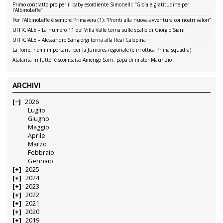
Primo contratto pro per il baby esordiente Simonelli: “Gioia e gratitudine per
l’AlbinoLeffe”
Per l’AlbinoLeffe è sempre Primavera (1): “Pronti alla nuova avventura coi nostri valori”
UFFICIALE – La numero 11 del Villa Valle torna sulle spalle di Giorgio Siani
UFFICIALE – Alessandro Sangiorgi torna alla Real Calepina
La Torre, nomi importanti per la Juniores regionale (e in ottica Prima squadra)
Atalanta in lutto: è scomparso Amerigo Sarri, papà di mister Maurizio
ARCHIVI
2026
Luglio
Giugno
Maggio
Aprile
Marzo
Febbraio
Gennaio
2025
2024
2023
2022
2021
2020
2019