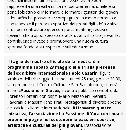
Crisafulli insieme all’associazione ASD DivertiSport,
rappresenta una realtà unica nel panorama nazionale e si
pone l’obiettivo di informare e formare i genitori dei giovani
atleti affinché possano accompagnare in modo corretto e
consapevole il percorso sportivo dei propri figli. Un’iniziativa
nata per contrastare quei comportamenti aggressivi e
devianti che troppo spesso caratterizzano il calcio giovanile,
contribuendo invece a promuovere una nuova cultura
sportiva fondata sul rispetto e sull’educazione.
Il taglio del nastro ufficiale della mostra è in
programma sabato 23 maggio alle 11 alla presenza
dell’ex arbitro internazionale Paolo Casarin
, figura
simbolo dell’arbitraggio italiano. Lunedì 25 maggio alle 20.30,
sempre presso il Centro Culturale San Bartolomeo, si terrà
infine «
Passione in Gioco
», incontro pubblico condotto da
Lorenzo Fontani con ospiti Mario Mazzoleni, Renato
Faverani e Massimiliano Irrati, protagonisti di diverse epoche
del calcio italiano e internazionale.
Attraverso questa
iniziativa, l’associazione La Passione di Yara continua il
proprio impegno nel sostenere le passioni sportive,
artistiche e culturali dei più giovani.
L’associazione