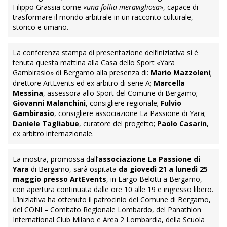
Filippo Grassia come «
una follia meravigliosa
», capace di
trasformare il mondo arbitrale in un racconto culturale,
storico e umano.
La conferenza stampa di presentazione dell’iniziativa si è
tenuta questa mattina alla Casa dello Sport «Yara
Gambirasio» di Bergamo alla presenza di:
Mario Mazzoleni
;
direttore ArtEvents ed ex arbitro di serie A;
Marcella
Messina
, assessora allo Sport del Comune di Bergamo;
Giovanni Malanchini
, consigliere regionale;
Fulvio
Gambirasio
, consigliere associazione La Passione di Yara;
Daniele Tagliabue
, curatore del progetto;
Paolo Casarin
,
ex arbitro internazionale.
La mostra, promossa dall’
associazione La Passione di
Yara
di Bergamo, sarà ospitata
da giovedì 21 a lunedì 25
maggio presso ArtEvents
, in Largo Belotti a Bergamo,
con apertura continuata dalle ore 10 alle 19 e ingresso libero.
L’iniziativa ha ottenuto il patrocinio del Comune di Bergamo,
del CONI – Comitato Regionale Lombardo, del Panathlon
International Club Milano e Area 2 Lombardia, della Scuola