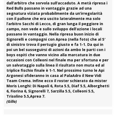
dall’arbitro che sorvola sull’accaduto. A metà ripresa i
Red Bulls passano in vantaggio grazie ad una
segnatura viziata probabilmente da un’irregolarità
con il pallone che era uscito lateralmente ma solo
l’arbitro Sacchi di Lecco, di gran lunga il peggiore in
campo, non vede e sullo sviluppo dell’azione i locali
passano in vantaggio. Nella ripresa buon inizio di
Signorelli e compagni con Aprea (nella foto) che al 5′
di sinistro trova il pertugio giusto e fa 1-1. Da qui in
poi un bel susseguirsi di azioni da ambo le parti con i
boys ospiti che vanno vicino alla marcatura in due
occasioni con Colleoni nel finale ma per sfortuna e per
un salvataggio sulla linea il risultato non muta ed al
triplice fischio finale è 1-1. Nel prossimo turno le Api
Argonesi sfideranno in casa al PalaAdro il New Vidi
Team Crema. Infine ecco il roster schierato da mister
Moris Longhi: Di Napoli 6, Rota 5.5, Diaf 5.5, Alborghetti
6, Fiorina 6, Signorelli 7, Sarzilla 5.5, Colleoni 5.5,
Trisolino 5.5,Aprea 7.
(Gillo)