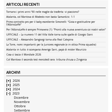
ARTICOLI RECENTI
Tornano i primi anni ’90 nelle maglie da trasferta: vi piacciono?
Atalanta, col Mantova di Modesto non basta Samardzic: 1-1
Primo contratto pro per il baby esordiente Simonelli: “Gioia e gratitudine per
l’AlbinoLeffe”
Per l’AlbinoLeffe è sempre Primavera (1): “Pronti alla nuova avventura coi nostri valori”
UFFICIALE – La numero 11 del Villa Valle torna sulle spalle di Giorgio Siani
UFFICIALE – Alessandro Sangiorgi torna alla Real Calepina
La Torre, nomi importanti per la Juniores regionale (e in ottica Prima squadra)
Atalanta in lutto: è scomparso Amerigo Sarri, papà di mister Maurizio
Cosa ci lascia il Mondiale 2026
Col Mantova il secondo test mercoledì sera: tribuna chiusa a Zingonia
ARCHIVI
2026
2025
2024
2023
Dicembre
Novembre
Ottobre
Settembre