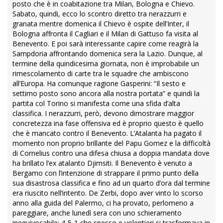
posto che è in coabitazione tra Milan, Bologna e Chievo.
Sabato, quindi, ecco lo scontro diretto tra nerazzurri e
granata mentre domenica il Chievo è ospite dell’Inter, il
Bologna affronta il Cagliari e il Milan di Gattuso fa visita al
Benevento. E poi sarà interessante capire come reagirà la
Sampdoria affrontando domenica sera la Lazio. Dunque, al
termine della quindicesima giornata, non è improbabile un
rimescolamento di carte tra le squadre che ambiscono
all’Europa. Ha comunque ragione Gasperini: “Il sesto e
settimo posto sono ancora alla nostra portata” e quindi la
partita col Torino si manifesta come una sfida d’alta
classifica. I nerazzurri, però, devono dimostrare maggior
concretezza ina fase offensiva ed è proprio questo è quello
che è mancato contro il Benevento. L’Atalanta ha pagato il
momento non proprio brillante del Papu Gomez e la difficoltà
di Cornelius contro una difesa chiusa a doppia mandata dove
ha brillato l’ex atalanto Djimsiti. Il Benevento è venuto a
Bergamo con l’intenzione di strappare il primo punto della
sua disastrosa classifica e fino ad un quarto d’ora dal termine
era riuscito nell’intento. De Zerbi, dopo aver vinto lo scorso
anno alla guida del Palermo, ci ha provato, perlomeno a
pareggiare, anche lunedì sera con uno schieramento
inequivocabile: 4-5-1 che spesso e volentieri si trasformava in