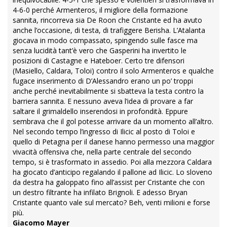
4-6-0 perché Armenteros, il migliore della formazione
sannita, rincorreva sia De Roon che Cristante ed ha avuto
anche l’occasione, di testa, di trafiggere Berisha. L’Atalanta
giocava in modo compassato, spingendo sulle fasce ma
senza lucidità tant’è vero che Gasperini ha invertito le
posizioni di Castagne e Hateboer. Certo tre difensori
(Masiello, Caldara, Toloi) contro il solo Armenteros e qualche
fugace inserimento di D’Alessandro erano un po’ troppi
anche perché inevitabilmente si sbatteva la testa contro la
barriera sannita. E nessuno aveva l’idea di provare a far
saltare il grimaldello inserendosi in profondità. Eppure
sembrava che il gol potesse arrivare da un momento all’altro.
Nel secondo tempo l’ingresso di Ilicic al posto di Toloi e
quello di Petagna per il danese hanno permesso una maggior
vivacità offensiva che, nella parte centrale del secondo
tempo, si è trasformato in assedio. Poi alla mezzora Caldara
ha giocato d’anticipo regalando il pallone ad Ilicic. Lo sloveno
da destra ha galoppato fino all’assist per Cristante che con
un destro filtrante ha infilato Brignoli. E adesso Bryan
Cristante quanto vale sul mercato? Beh, venti milioni e forse
più.
Giacomo Mayer