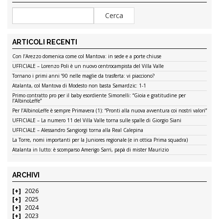
ARTICOLI RECENTI
Con l’Arezzo domenica come col Mantova: in sede e a porte chiuse
UFFICIALE – Lorenzo Poli è un nuovo centrocampista del Villa Valle
Tornano i primi anni ’90 nelle maglie da trasferta: vi piacciono?
Atalanta, col Mantova di Modesto non basta Samardzic: 1-1
Primo contratto pro per il baby esordiente Simonelli: “Gioia e gratitudine per
l’AlbinoLeffe”
Per l’AlbinoLeffe è sempre Primavera (1): “Pronti alla nuova avventura coi nostri valori”
UFFICIALE – La numero 11 del Villa Valle torna sulle spalle di Giorgio Siani
UFFICIALE – Alessandro Sangiorgi torna alla Real Calepina
La Torre, nomi importanti per la Juniores regionale (e in ottica Prima squadra)
Atalanta in lutto: è scomparso Amerigo Sarri, papà di mister Maurizio
ARCHIVI
2026
2025
2024
2023