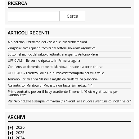
RICERCA
ARTICOLI RECENTI
AlbinoLeffe, i formatori del vivaio e le loro dichiarazioni
Zingonia: ecco i quadri tecnici del settore giovanile agonistico
Lutto nel mondo del calcio dilettanti: si è spento Antonio Pavan
UFFICIALE – Berbenno ripescato in Prima categoria
Con l’Arezzo domenica come col Mantova: in sede e a porte chiuse
UFFICIALE – Lorenzo Poli è un nuovo centrocampista del Villa Valle
Tornano i primi anni ’90 nelle maglie da trasferta: vi piacciono?
Atalanta, col Mantova di Modesto non basta Samardzic: 1-1
Primo contratto pro per il baby esordiente Simonelli: “Gioia e gratitudine per
l’AlbinoLeffe”
Per l’AlbinoLeffe è sempre Primavera (1): “Pronti alla nuova avventura coi nostri valori”
ARCHIVI
2026
2025
2024