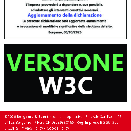
©2026
Bergamo & Sport
società cooperativa - Piazzale San Paolo 27 -
24128 Bergamo - P Iva e CF: 03589380165 - Reg. Imprese BG-391399 -
-
-
CREDITS
Privacy Policy
Cookie Policy