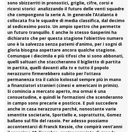
sono sbizzarriti in pronostici, griglie, cifre, corsi e
ricorsi storici analizzando il futuro delle venti squadre
che compongono la serie A. In generale l’Atalanta è
collocata fra le squadre di media classifica, dal decimo
al sedicesimo posto. Un ampio spettro che permette
un futuro tranquillo. E anche lo stesso Gasperini ha
dichiarato che per questa stagione l’obiettivo numero
uno è la salvezza senza patemi d’animo, per i sogni di
gloria bisogna aspettare ancora qualche stagione.
Comunque i diecimila e più tifosi che si sono abbonati,
quelli saltuari che staccheranno il biglietto di partita
in partita, quelli davanti alla tv e tutto il popolo
nerazzurro firmerebbero subito per l’ottava
permanenza tra il calcio kolossal sempre più in mano
a finanziatori stranieri (cinesi e americani in primis).
Si comincia a mercato aperto, ma ormai è una
consuetudine, e quindi le formazioni che scenderanno
in campo sono precarie e posticce. E può succedere
anche in casa nerazzurra perché, nonostante varie
smentite societarie, Sportiello e, soprattutto, Gomez
ballano sul filo del rasoio. Per adesso possiamo
accontentarci di Franck Kessie, che compirà vent’anni