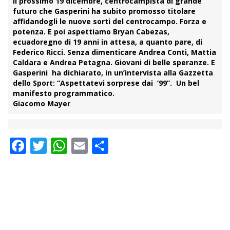
il prossimo 19 dicembre, centrocampista di grande
futuro che Gasperini ha subito promosso titolare
affidandogli le nuove sorti del centrocampo. Forza e
potenza. E poi aspettiamo Bryan Cabezas,
ecuadoregno di 19 anni in attesa, a quanto pare, di
Federico Ricci. Senza dimenticare Andrea Conti, Mattia
Caldara e Andrea Petagna. Giovani di belle speranze. E
Gasperini ha dichiarato, in un’intervista alla Gazzetta
dello Sport: “Aspettatevi sorprese dai ’99”. Un bel
manifesto programmatico.
Giacomo Mayer
Facebook
Twitter
WhatsApp
Email
Condividi