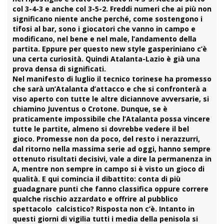
col 3-4-3 e anche col 3-5-2. Freddi numeri che ai più non
significano niente anche perché, come sostengono i
tifosi al bar, sono i giocatori che vanno in campo e
modificano, nel bene e nel male, l’andamento della
partita. Eppure per questo new style gasperiniano c’è
una certa curiosità. Quindi Atalanta-Lazio è già una
prova densa di significati.
Nel manifesto di luglio il tecnico torinese ha promesso
che sarà un’Atalanta d’attacco e che si confronterà a
viso aperto con tutte le altre diciannove avversarie, si
chiamino Juventus o Crotone. Dunque, se è
praticamente impossibile che l’Atalanta possa vincere
tutte le partite, almeno si dovrebbe vedere il bel
gioco. Promesse non da poco, del resto i nerazzurri,
dal ritorno nella massima serie ad oggi, hanno sempre
ottenuto risultati decisivi, vale a dire la permanenza in
A, mentre non sempre in campo si è visto un gioco di
qualità. E qui comincia il dibattito: conta di più
guadagnare punti che fanno classifica oppure correre
qualche rischio azzardato e offrire al pubblico
spettacolo calcistico? Risposta non c’è. Intanto in
questi giorni di vigilia tutti i media della penisola si