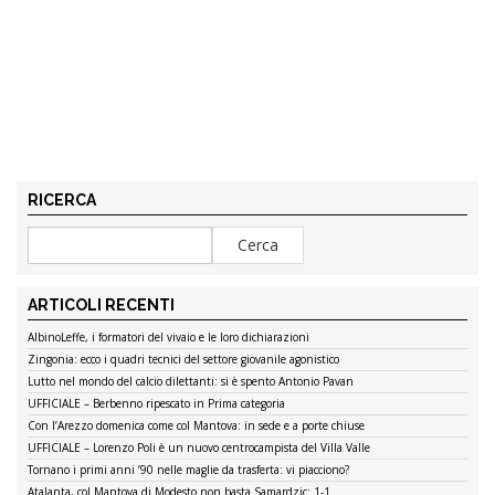
RICERCA
ARTICOLI RECENTI
AlbinoLeffe, i formatori del vivaio e le loro dichiarazioni
Zingonia: ecco i quadri tecnici del settore giovanile agonistico
Lutto nel mondo del calcio dilettanti: si è spento Antonio Pavan
UFFICIALE – Berbenno ripescato in Prima categoria
Con l’Arezzo domenica come col Mantova: in sede e a porte chiuse
UFFICIALE – Lorenzo Poli è un nuovo centrocampista del Villa Valle
Tornano i primi anni ’90 nelle maglie da trasferta: vi piacciono?
Atalanta, col Mantova di Modesto non basta Samardzic: 1-1