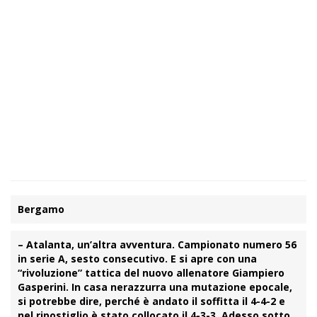
Bergamo
– Atalanta, un’altra avventura. Campionato numero 56
in serie A, sesto consecutivo. E si apre con una
“rivoluzione” tattica del nuovo allenatore Giampiero
Gasperini. In casa nerazzurra una mutazione epocale,
si potrebbe dire, perché è andato il soffitta il 4-4-2 e
nel ripostiglio è stato collocato il 4-3-3. Adesso sotto